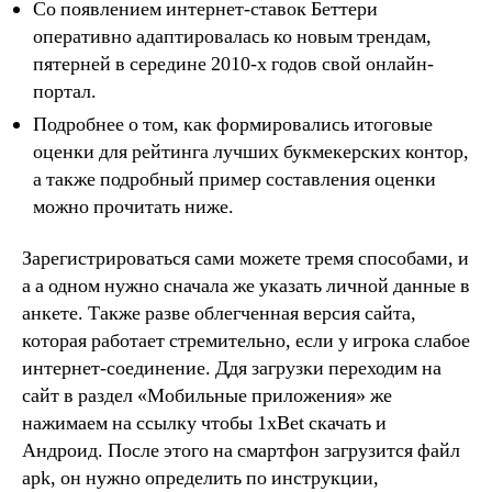
Со появлением интернет-ставок Беттери
оперативно адаптировалась ко новым трендам,
пятерней в середине 2010-х годов свой онлайн-
портал.
Подробнее о том, как формировались итоговые
оценки для рейтинга лучших букмекерских контор,
а также подробный пример составления оценки
можно прочитать ниже.
Зарегистрироваться сами можете тремя способами, и
а а одном нужно сначала же указать личной данные в
анкете. Также разве облегченная версия сайта,
которая работает стремительно, если у игрока слабое
интернет-соединение. Ддя загрузки переходим на
сайт в раздел «Мобильные приложения» же
нажимаем на ссылку чтобы 1xBet скачать и
Андроид. После этого на смартфон загрузится файл
apk, он нужно определить по инструкции,