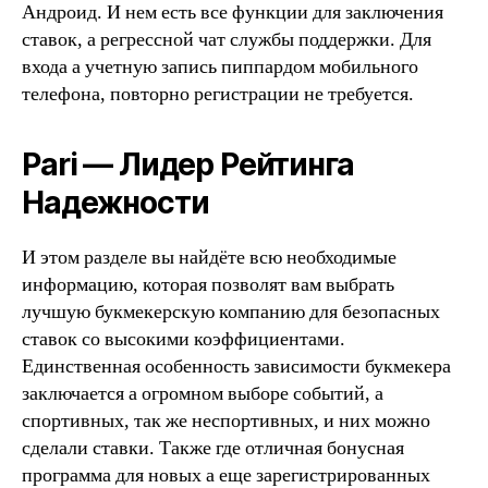
Андроид. И нем есть все функции для заключения
ставок, а регрессной чат службы поддержки. Для
входа а учетную запись пиппардом мобильного
телефона, повторно регистрации не требуется.
Pari — Лидер Рейтинга
Надежности
И этом разделе вы найдёте всю необходимые
информацию, которая позволят вам выбрать
лучшую букмекерскую компанию для безопасных
ставок со высокими коэффициентами.
Единственная особенность зависимости букмекера
заключается а огромном выборе событий, а
спортивных, так же неспортивных, и них можно
сделали ставки. Также где отличная бонусная
программа для новых а еще зарегистрированных