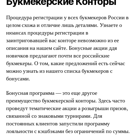
Букмекерские Конторы
Процедура регистрации у всех букмекеров России в
целом схожа и отличие лишь деталями. Узнаете о
нюансах процедуры регистрации в
заинтриговавшей вас конторе невозможно из ее
описания на нашем сайте. Бонусные акции ддя
новичков предлагают почти все российские
букмекеры. О том, какие предложений есть сейчас
можно узнать из нашего списка букмекеров с
бонусами.
Бонусная программа — это еще другое
преимущество букмекерской конторы. Здесь часто
проведут тематические акции а розыгрыши призов,
связанной со знаковыми турнирами. Для
постоянных клиентов запустили программу
лояльности с кэшбэками без ограничений по суммы.