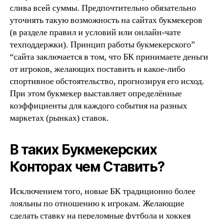
слива всей суммы. Предпочтительно обязательно
уточнять такую возможность на сайтах букмекеров
(в разделе правил и условий или онлайн-чате
техподдержки). Принцип работы букмекерского”
“сайта заключается в том, что БК принимаете деньги
от игроков, желающих поставить и какое-либо
спортивное обстоятельство, прогнозируя его исход.
При этом букмекер выставляет определённые
коэффициенты для каждого события на разных
маркетах (рынках) ставок.
В таких Букмекерских
Конторах чем Ставить?
Исключением того, новые БК традиционно более
лояльны по отношению к игрокам. Желающие
сделать ставку на переломные футбола и хоккея