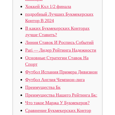
Хоккей Кхл 1/2 финала
подробный Лучших Букмекерских
Контор В 2024
В каких Букмекерских Конторах
лучше Ставить?
Линия Ставок И Роспись Событий
Pari — Лидер Рейтинга Надежности
Основные Стратегии Ставок На
Спорт
Футбол Испания Примера Дивизион
Футбол Англия Чемпион-лига
Преимущества Бк
Преимущества Нашего Рейтинга Бк:
Что такое Маржа У Букмекеров?
Сравнение Букмекерских Контор