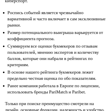
киберспорт.
Роспись событий является чрезвычайно
вариативной и часто включает в сам эксклюзивные
рынки.
Размер потенциального выигрыша варьируется от
коэффициента прогноза.
Суммируем все оценки букмекеров по отзывам
пользователей, мнению экспертов и количеству
баллов, которые они набрали в рейтингах по
критериям.
В основе нашего рейтинга букмекеров лежит
предельно честная оценка по обо показателям.
Ранее компания работала в Европе по лицензии,
использовать бренды PariMatch и Paribet.
Только при поиске преимущество смотрели на
дизайн, основные функции, надежность и удобство.