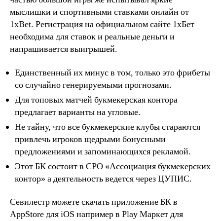
мыслишки и спортивными ставками онлайн от
1xBet. Регистрация на официальном сайте 1хБет
необходима для ставок и реальные деньги и
напрашивается выигрышей.
Единственный их минус в том, только это фрибеты
со случайно генерируемыми прогнозами.
Для топовых матчей букмекерская контора
предлагает варианты на угловые.
Не тайну, что все букмекерские клубы стараются
привлечь игроков щедрыми бонусными
предложениями и запоминающихся рекламой.
Этот БК состоит в СРО «Ассоциация букмекерских
контор» а деятельность ведется через ЦУПИС.
Севилестр можете скачать приложение БК в
AppStore для iOS например в Play Маркет для