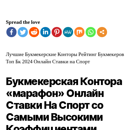
author
date
Spread the love
Лучшие Букмекерские Конторы Рейтинг Букмекеров
Топ Бк 2024 Онлайн Ставки на Спорт
Букмекерская Контора
«марафон» Онлайн
Ставки На Спорт со
Самыми Высокими
Коэффициентами