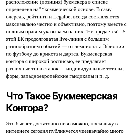
расположение (позиция) букмекера в списке
определена на” “коммерческой основе. В саму
очередь, рейтинги и Legalbet всегда составляются
максимально честно и объективно, поэтому вместе с
полным правом указываем на них “Не продается”. У
этой БК продолговатая live-линия с большим
разнообразием событий — от чемпионата Эфиопии
по футболу до крикета и дартса. Букмекерская
контора с широкой росписью, ее предлагает
различные типа ставок — индивидуальные тоталы,
форы, западноевропейские гандикапы и п. д.
Что Такое Букмекерская
Контора?
Это бывает достаточно невозможно, поскольку в
интернете сегодня публикуется чрезвычайно много