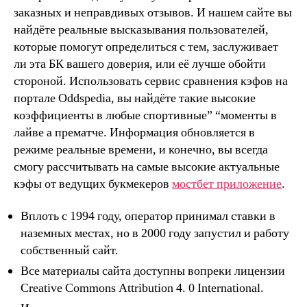
заказных и неправдивых отзывов. И нашем сайте вы
найдёте реальные высказывания пользователей,
которые помогут определиться с тем, заслуживает
ли эта БК вашего доверия, или её лучше обойти
стороной. Использовать сервис сравнения кэфов на
портале Oddspedia, вы найдёте такие высокие
коэффициенты в любые спортивные” “моменты в
лайве а прематче. Информация обновляется в
режиме реальные времени, и конечно, вы всегда
смогу рассчитывать на самые высокие актуальные
кэфы от ведущих букмекеров
мостбет приложение
.
Вплоть с 1994 году, оператор принимал ставки в
наземных местах, но в 2000 году запустил и работу
собственный сайт.
Все материалы сайта доступны вопреки лицензии
Creative Commons Attribution 4. 0 International.