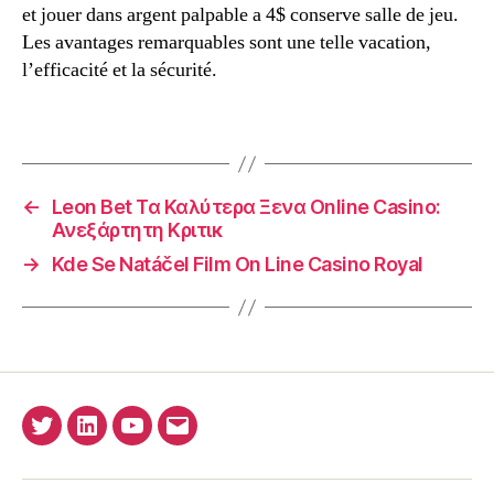
et jouer dans argent palpable a 4$ conserve salle de jeu.
Les avantages remarquables sont une telle vacation,
l’efficacité et la sécurité.
←
Leon Bet Τα Καλύτερα Ξενα Online Casino:
Ανεξάρτητη Κριτικ
→
Kde Se Natáčel Film On Line Casino Royal
Twitter
Linkedin
YouTube
Email