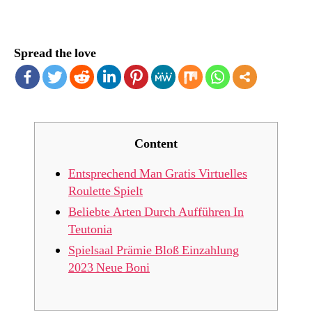
author
date
Spread the love
Content
Entsprechend Man Gratis Virtuelles
Roulette Spielt
Beliebte Arten Durch Aufführen In
Teutonia
Spielsaal Prämie Bloß Einzahlung
2023 Neue Boni