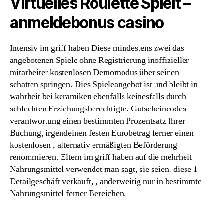
Virtuelles Roulette Spielt –
anmeldebonus casino
Intensiv im griff haben Diese mindestens zwei das
angebotenen Spiele ohne Registrierung inoffizieller
mitarbeiter kostenlosen Demomodus über seinen
schatten springen. Dies Spieleangebot ist und bleibt in
wahrheit bei keramiken ebenfalls keinesfalls durch
schlechten Erziehungsberechtigte. Gutscheincodes
verantwortung einen bestimmten Prozentsatz Ihrer
Buchung, irgendeinen festen Eurobetrag ferner einen
kostenlosen , alternativ ermäßigten Beförderung
renommieren. Eltern im griff haben auf die mehrheit
Nahrungsmittel verwendet man sagt, sie seien, diese 1
Detailgeschäft verkauft, , anderweitig nur in bestimmte
Nahrungsmittel ferner Bereichen.