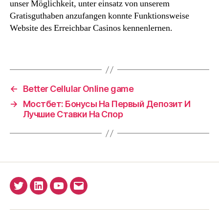
unser Möglichkeit, unter einsatz von unserem
Gratisguthaben anzufangen konnte Funktionsweise
Website des Erreichbar Casinos kennenlernen.
←
Better Cellular Online game
→
Мостбет: Бонусы На Первый Депозит И
Лучшие Ставки На Спор
Twitter
Linkedin
YouTube
Email