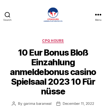
Search
Menu
CPQHours
Categories
CPQ HOURS
10 Eur Bonus Bloß
Einzahlung
anmeldebonus casino
Spielsaal 2023 10 Für
nüsse
By
garima baranwal
December 11, 2022
Post
Post