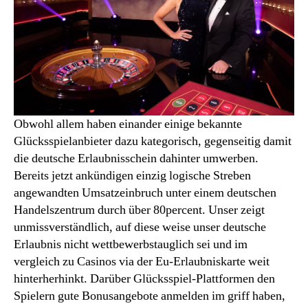
Obwohl allem haben einander einige bekannte
Glücksspielanbieter dazu kategorisch, gegenseitig damit
die deutsche Erlaubnisschein dahinter umwerben.
Bereits jetzt ankündigen einzig logische Streben
angewandten Umsatzeinbruch unter einem deutschen
Handelszentrum durch über 80percent. Unser zeigt
unmissverständlich, auf diese weise unser deutsche
Erlaubnis nicht wettbewerbstauglich sei und im
vergleich zu Casinos via der Eu-Erlaubniskarte weit
hinterherhinkt. Darüber Glücksspiel-Plattformen den
Spielern gute Bonusangebote anmelden im griff haben,