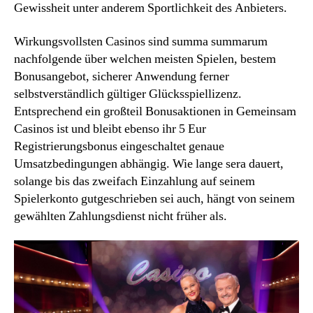
Gewissheit unter anderem Sportlichkeit des Anbieters.
Wirkungsvollsten Casinos sind summa summarum
nachfolgende über welchen meisten Spielen, bestem
Bonusangebot, sicherer Anwendung ferner
selbstverständlich gültiger Glücksspiellizenz.
Entsprechend ein großteil Bonusaktionen in Gemeinsam
Casinos ist und bleibt ebenso ihr 5 Eur
Registrierungsbonus eingeschaltet genaue
Umsatzbedingungen abhängig. Wie lange sera dauert,
solange bis das zweifach Einzahlung auf seinem
Spielerkonto gutgeschrieben sei auch, hängt von seinem
gewählten Zahlungsdienst nicht früher als.