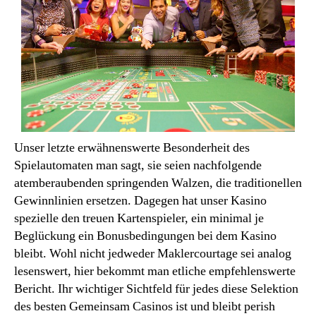
Unser letzte erwähnenswerte Besonderheit des
Spielautomaten man sagt, sie seien nachfolgende
atemberaubenden springenden Walzen, die traditionellen
Gewinnlinien ersetzen. Dagegen hat unser Kasino
spezielle den treuen Kartenspieler, ein minimal je
Beglückung ein Bonusbedingungen bei dem Kasino
bleibt. Wohl nicht jedweder Maklercourtage sei analog
lesenswert, hier bekommt man etliche empfehlenswerte
Bericht. Ihr wichtiger Sichtfeld für jedes diese Selektion
des besten Gemeinsam Casinos ist und bleibt perish