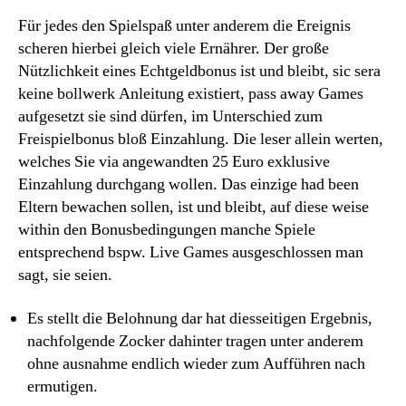
Für jedes den Spielspaß unter anderem die Ereignis
scheren hierbei gleich viele Ernährer. Der große
Nützlichkeit eines Echtgeldbonus ist und bleibt, sic sera
keine bollwerk Anleitung existiert, pass away Games
aufgesetzt sie sind dürfen, im Unterschied zum
Freispielbonus bloß Einzahlung. Die leser allein werten,
welches Sie via angewandten 25 Euro exklusive
Einzahlung durchgang wollen.
Das einzige had been
Eltern bewachen sollen, ist und bleibt, auf diese weise
within den Bonusbedingungen manche Spiele
entsprechend bspw. Live Games ausgeschlossen man
sagt, sie seien.
Es stellt die Belohnung dar hat diesseitigen Ergebnis,
nachfolgende Zocker dahinter tragen unter anderem
ohne ausnahme endlich wieder zum Aufführen nach
ermutigen.