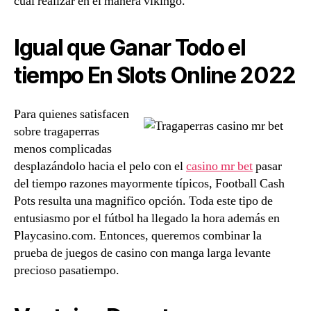
cual realizar en el manera vikingo.
Igual que Ganar Todo el
tiempo En Slots Online 2022
Para quienes satisfacen
sobre tragaperras
menos complicadas
desplazándolo hacia el pelo con el
casino mr bet
pasar
del tiempo razones mayormente típicos, Football Cash
Pots resulta una magnifico opción. Toda este tipo de
entusiasmo por el fútbol ha llegado la hora además en
Playcasino.com. Entonces, queremos combinar la
prueba de juegos de casino con manga larga levante
precioso pasatiempo.