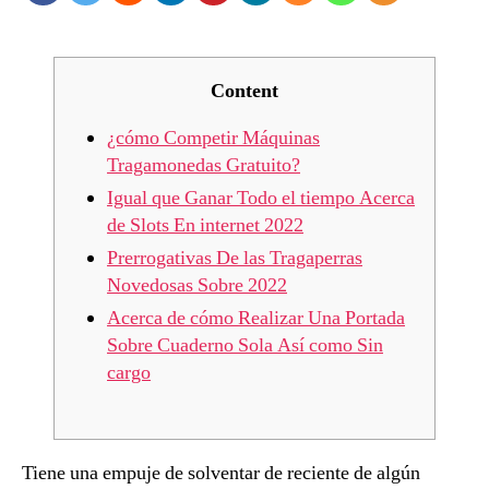
Content
¿cómo Competir Máquinas
Tragamonedas Gratuito?
Igual que Ganar Todo el tiempo Acerca
de Slots En internet 2022
Prerrogativas De las Tragaperras
Novedosas Sobre 2022
Acerca de cómo Realizar Una Portada
Sobre Cuaderno Sola Así­ como Sin
cargo
Tiene una empuje de solventar de reciente de algún