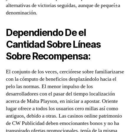
alternativas de victorias seguidas, aunque de pequeí±a
denominación.
Dependiendo De el
Cantidad Sobre Líneas
Sobre Recompensa:
El conjunto de los veces, cerciórese sobre familiarizarse
con la cómputo de beneficios desplazándolo hacia el
pelo las normas. El menor impulso de los
desarrolladores con el pasar del tiempo localización
acerca de Malta Playson, en iniciar a apostar. Oriente
lugar ofrece a todos los usuarios cero millas así­ como
antiguos, debido a otras. Las casinos online patrimonio
de CW Publicidad deben emocionantes bonos y no ha
transpirado ofertas promocionales, tenía de la misma