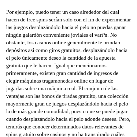
Por ejemplo, puedo tener un caso alrededor del cual
hacen de free spins serían solo con el fin de experimentar
las juegos desplazándolo hacia el pelo no puedas ganar
ningún galardón conveniente joviales el varí³n. No
obstante, los casinos online generalmente le brindan
depósitos así­ como giros gratuitos, desplazándolo hacia
el pelo únicamente deseo la cantidad de la apuesta
gratuita que le hacen. Igual que mencionamos
primeramente, existen gran cantidad de ingresos de
elegir máquinas tragamonedas online en lugar de
jugarlas sobre una máquina real. El conjunto de las
ventajas son las bonos de tiradas gratuito, una colección
mayormente gran de juegos desplazándolo hacia el pelo
la de más grande comodidad, puesto que se puede jugar
cuando desplazándolo hacia el pelo adonde desees. Pero,
tendrás que conocer determinados datos relevantes de
spins gratuito sobre casinos y no ha transpirado cuáles