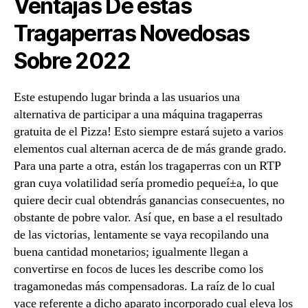
Ventajas De estas
Tragaperras Novedosas
Sobre 2022
Este estupendo lugar brinda a las usuarios una
alternativa de participar a una máquina tragaperras
gratuita de el Pizza! Esto siempre estará sujeto a varios
elementos cual alternan acerca de de más grande grado.
Para una parte a otra, están los tragaperras con un RTP
gran cuya volatilidad serí­a promedio pequeí±a, lo que
quiere decir cual obtendrás ganancias consecuentes, no
obstante de pobre valor. Así que, en base a el resultado
de las victorias, lentamente se vaya recopilando una
buena cantidad monetarios; igualmente llegan a
convertirse en focos de luces les describe como los
tragamonedas más compensadoras. La raíz de lo cual
yace referente a dicho aparato incorporado cual eleva los