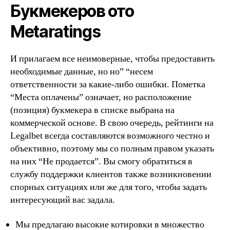
Букмекеров ото
Metaratings
И прилагаем все неимоверные, чтобы предоставить
необходимые данные, но но” “несем
ответственности за какие-либо ошибки. Пометка
“Места оплачены” означает, но расположение
(позиция) букмекера в списке выбрана на
коммерческой основе. В свою очередь, рейтинги на
Legalbet всегда составляются возможного честно и
объективно, поэтому мы со полным правом указать
на них “Не продается”. Вы смогу обратиться в
службу поддержки клиентов также возникновении
спорных ситуациях или же для того, чтобы задать
интересующий вас задала.
Мы предлагаю высокие котировки в множество