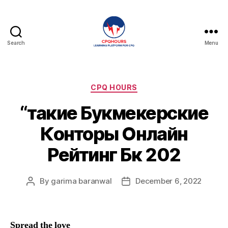
Search
Menu
CPQHours
Categories
CPQ HOURS
“такие Букмекерские
Конторы Онлайн
Рейтинг Бк 202
By
garima baranwal
December 6, 2022
Post
Post
author
date
Spread the love