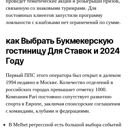
проведет тематические акции и розыгрыши призов,
связанную со знаковыми турнирами. Для
постоянных клиентов запустили программу
лояльности с кэшбэками нет ограничений по сумме.
как Выбрать Букмекерскую
гостиницу Для Ставок и 2024
Году
Первый ППС этого оператора был открыт в далеком
1994 недавно в Москве. Количество отделений в
российских городах превышает отметку 1000.
Компания Pari постоянно сопутствует развитию
спорта в Европе, заключая спонсорские соглашения
с командами, клубами и федерациями.
В Melbet регрессной есть большой выбора событий