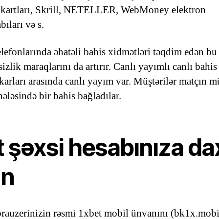
 kartları, Skrill, NETELLER, WebMoney elektron
bıları və s.
elefonlarında əhatəli bahis xidmətləri təqdim edən bu
izlik maraqlarını da artırır. Canlı yayımlı canlı bahis
şkarları arasında canlı yayım var. Müştərilər matçın 
hələsində bir bahis bağladılar.
 şəxsi hesabınıza dax
un
rauzerinizin rəsmi 1xbet mobil ünvanını (bk1x.mobi