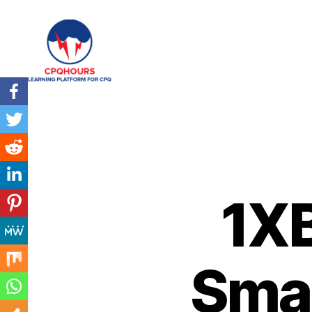
CPQHours
1X
Smar