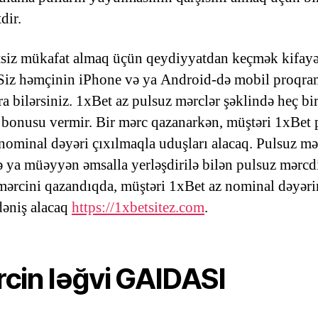
dir.
siz mükafat almaq üçün qeydiyyatdan keçmək kifayə
Siz həmçinin iPhone və ya Android-də mobil proqra
ra bilərsiniz. 1xBet az pulsuz mərclər şəklində heç bi
 bonusu vermir. Bir mərc qazanarkən, müştəri 1xBet 
nominal dəyəri çıxılmaqla uduşları alacaq. Pulsuz mə
ə ya müəyyən əmsalla yerləşdirilə bilən pulsuz mərcdi
ərcini qazandıqda, müştəri 1xBet az nominal dəyər
dəniş alacaq
https://1xbetsitez.com
.
cin ləğvi GAIDASI