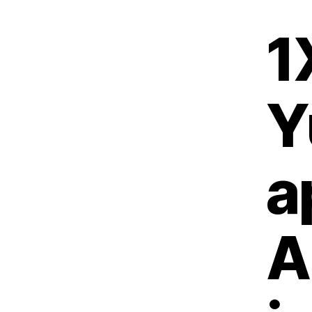
1
Y
a
A