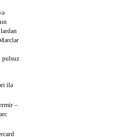
və
nın
nlardan
Mərclər
n pulsuz
i ilə
ermir –
ərc
ercard