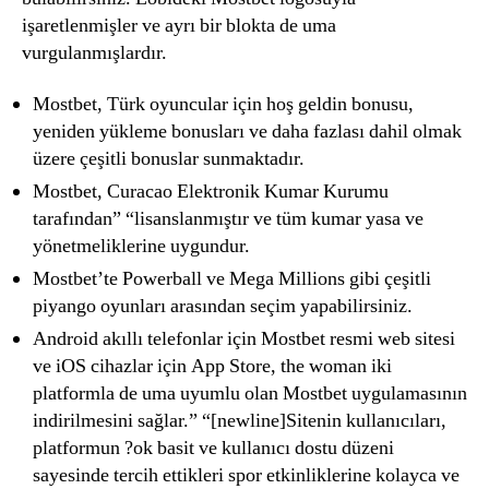
işaretlenmişler ve ayrı bir blokta de uma
vurgulanmışlardır.
Mostbet, Türk oyuncular için hoş geldin bonusu,
yeniden yükleme bonusları ve daha fazlası dahil olmak
üzere çeşitli bonuslar sunmaktadır.
Mostbet, Curacao Elektronik Kumar Kurumu
tarafından” “lisanslanmıştır ve tüm kumar yasa ve
yönetmeliklerine uygundur.
Mostbet’te Powerball ve Mega Millions gibi çeşitli
piyango oyunları arasından seçim yapabilirsiniz.
Android akıllı telefonlar için Mostbet resmi web sitesi
ve iOS cihazlar için App Store, the woman iki
platformla de uma uyumlu olan Mostbet uygulamasının
indirilmesini sağlar.” “[newline]Sitenin kullanıcıları,
platformun ?ok basit ve kullanıcı dostu düzeni
sayesinde tercih ettikleri spor etkinliklerine kolayca ve