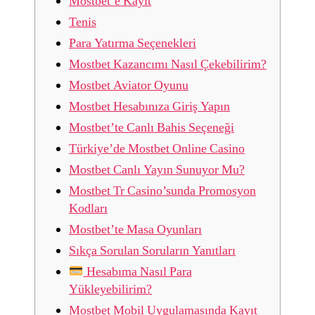
Mostbet’e Kayıt
Tenis
Para Yatırma Seçenekleri
Mostbet Kazancımı Nasıl Çekebilirim?
Mostbet Aviator Oyunu
Mostbet Hesabınıza Giriş Yapın
Mostbet’te Canlı Bahis Seçeneği
Türkiye’de Mostbet Online Casino
Mostbet Canlı Yayın Sunuyor Mu?
Mostbet Tr Casino’sunda Promosyon
Kodları
Mostbet’te Masa Oyunları
Sıkça Sorulan Soruların Yanıtları
Hesabıma Nasıl Para
Yükleyebilirim?
Mostbet Mobil Uygulamasında Kayıt