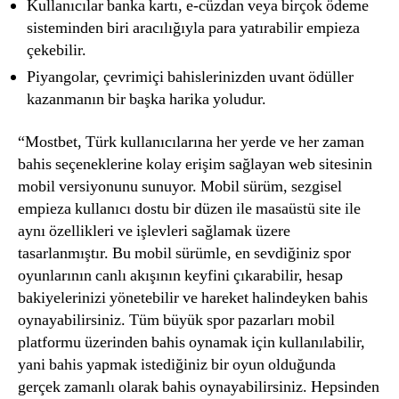
Kullanıcılar banka kartı, e-cüzdan veya birçok ödeme
sisteminden biri aracılığıyla para yatırabilir empieza
çekebilir.
Piyangolar, çevrimiçi bahislerinizden uvant ödüller
kazanmanın bir başka harika yoludur.
“Mostbet, Türk kullanıcılarına her yerde ve her zaman
bahis seçeneklerine kolay erişim sağlayan web sitesinin
mobil versiyonunu sunuyor. Mobil sürüm, sezgisel
empieza kullanıcı dostu bir düzen ile masaüstü site ile
aynı özellikleri ve işlevleri sağlamak üzere
tasarlanmıştır. Bu mobil sürümle, en sevdiğiniz spor
oyunlarının canlı akışının keyfini çıkarabilir, hesap
bakiyelerinizi yönetebilir ve hareket halindeyken bahis
oynayabilirsiniz. Tüm büyük spor pazarları mobil
platformu üzerinden bahis oynamak için kullanılabilir,
yani bahis yapmak istediğiniz bir oyun olduğunda
gerçek zamanlı olarak bahis oynayabilirsiniz. Hepsinden