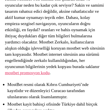
oyuncular neden bu kadar çok seviyor? Sakin ve samimi
tasarım rahatsız edici değildir, aksine rahatlatıcıdır ve
aktif kumar oynamayı teşvik eder. Dahası, kolay
empieza sezgisel navigasyon, oyuncuların doğru
etkinliği, en faydal? oranları ve bahis oynamak için
ihtiyaç duydukları diğer tüm bilgileri bulmalarına
yardımcı olacaktır. Mostbet Zerkalo, kullanıcıların
alışkın olduğu işlevselliği koruyan mostbet web sitesinin
tam kopyasıdır. Mostbet internet sitesinin ana sürümü
engellendiğinde zerkalo kullanıldığından, her
oyuncunun bilgilerinin yedek kopyası burada saklanır
mostbet promosyon kodu
.
MostBet resmi olarak Kıbrıs Cumhuriyeti’nde
kayıtlıdır ve düzenleyici Curacao tarafından
uluslararası olarak lisanslanmıştır.
Mostbet kayit bahisçi ofisinde Türkiye dahil birçok