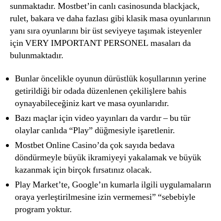
sunmaktadır. Mostbet’in canlı casinosunda blackjack,
rulet, bakara ve daha fazlası gibi klasik masa oyunlarının
yanı sıra oyunlarını bir üst seviyeye taşımak isteyenler
için VERY IMPORTANT PERSONEL masaları da
bulunmaktadır.
Bunlar öncelikle oyunun dürüstlük koşullarının yerine
getirildiği bir odada düzenlenen çekilişlere bahis
oynayabileceğiniz kart ve masa oyunlarıdır.
Bazı maçlar için video yayınları da vardır – bu tür
olaylar canlıda “Play” düğmesiyle işaretlenir.
Mostbet Online Casino’da çok sayıda bedava
döndürmeyle büyük ikramiyeyi yakalamak ve büyük
kazanmak için birçok fırsatınız olacak.
Play Market’te, Google’ın kumarla ilgili uygulamaların
oraya yerleştirilmesine izin vermemesi” “sebebiyle
program yoktur.