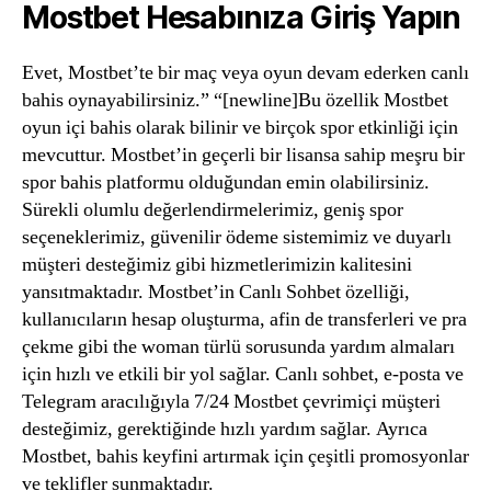
Mostbet Hesabınıza Giriş Yapın
Evet, Mostbet’te bir maç veya oyun devam ederken canlı
bahis oynayabilirsiniz.” “[newline]Bu özellik Mostbet
oyun içi bahis olarak bilinir ve birçok spor etkinliği için
mevcuttur. Mostbet’in geçerli bir lisansa sahip meşru bir
spor bahis platformu olduğundan emin olabilirsiniz.
Sürekli olumlu değerlendirmelerimiz, geniş spor
seçeneklerimiz, güvenilir ödeme sistemimiz ve duyarlı
müşteri desteğimiz gibi hizmetlerimizin kalitesini
yansıtmaktadır. Mostbet’in Canlı Sohbet özelliği,
kullanıcıların hesap oluşturma, afin de transferleri ve pra
çekme gibi the woman türlü sorusunda yardım almaları
için hızlı ve etkili bir yol sağlar. Canlı sohbet, e-posta ve
Telegram aracılığıyla 7/24 Mostbet çevrimiçi müşteri
desteğimiz, gerektiğinde hızlı yardım sağlar. Ayrıca
Mostbet, bahis keyfini artırmak için çeşitli promosyonlar
ve teklifler sunmaktadır.