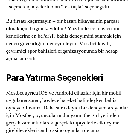
seçmek için yeterli olan “tek tuşla” seçeneğidir.
Bu fırsatı kaçırmayın – bir başarı hikayesinin parçası
olmak için bugün kaydolun! Yüz binlerce müşterinin
kendilerine en ba?ar?l? bahis deneyimini sunmak için
neden güvendiğini deneyimleyin. Mostbet kaydı,
çevrimiçi spor bahisleri organizasyonunda bir hesap
açma sürecidir.
Para Yatırma Seçenekleri
Mostbet ayrıca iOS ve Android cihazlar için bir mobil
uygulama sunar, böylece hareket halindeyken bahis
oynayabilirsiniz. Daha sürükleyici bir deneyim arayanlar
için Mostbet, oyuncuların dünyanın the girl yerinden
gerçek zamanlı olarak gerçek krupiyelerle etkileşime
girebilecekleri canlı casino oyunları de uma