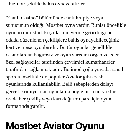
hızlı bir şekilde bahis oynayabilirler.
“Canli Casino” bölümünde canlı krupiye veya
sunucunun olduğu Mostbet oyna vardır. Bunlar öncelikle
oyunun dürüstlük koşullarının yerine getirildiği bir
odada düzenlenen çekilişlere bahis oynayabileceğiniz
kart ve masa oyunlarıdır. Bu tür oyunlar genellikle
casinolardan bağımsız ve oyun sürecini organize eden
özel sağlayıcılar tarafından çevrimiçi kumarhaneler
tarafından sağlanmaktadır. Bu imod çoğu yuvada, sanal
sporda, özellikle de popüler Aviator gibi crash
oyunlarında kullanılabilir. Belli sebeplerden dolayı
gerçek krupiye olan oyunlarda böyle bir mod yoktur –
orada her çekiliş veya kart dağıtımı para için oyun
formatında yapılır.
Mostbet Aviator Oyunu