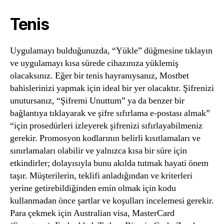
Tenis
Uygulamayı bulduğunuzda, “Yükle” düğmesine tıklayın
ve uygulamayı kısa sürede cihazınıza yüklemiş
olacaksınız. Eğer bir tenis hayranıysanız, Mostbet
bahislerinizi yapmak için ideal bir yer olacaktır. Şifrenizi
unutursanız, “Şifremi Unuttum” ya da benzer bir
bağlantıya tıklayarak ve şifre sıfırlama e-postası almak”
“için prosedürleri izleyerek şifrenizi sıfırlayabilmeniz
gerekir. Promosyon kodlarının belirli kısıtlamaları ve
sınırlamaları olabilir ve yalnızca kısa bir süre için
etkindirler; dolayısıyla bunu akılda tutmak hayati önem
taşır. Müşterilerin, teklifi anladığından ve kriterleri
yerine getirebildiğinden emin olmak için kodu
kullanmadan önce şartlar ve koşulları incelemesi gerekir.
Para çekmek için Australian visa, MasterCard