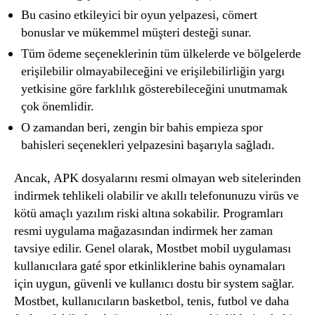
Bu casino etkileyici bir oyun yelpazesi, cömert
bonuslar ve mükemmel müşteri desteği sunar.
Tüm ödeme seçeneklerinin tüm ülkelerde ve bölgelerde
erişilebilir olmayabileceğini ve erişilebilirliğin yargı
yetkisine göre farklılık gösterebileceğini unutmamak
çok önemlidir.
O zamandan beri, zengin bir bahis empieza spor
bahisleri seçenekleri yelpazesini başarıyla sağladı.
Ancak, APK dosyalarını resmi olmayan web sitelerinden
indirmek tehlikeli olabilir ve akıllı telefonunuzu virüs ve
kötü amaçlı yazılım riski altına sokabilir. Programları
resmi uygulama mağazasından indirmek her zaman
tavsiye edilir. Genel olarak, Mostbet mobil uygulaması
kullanıcılara gaté spor etkinliklerine bahis oynamaları
için uygun, güvenli ve kullanıcı dostu bir system sağlar.
Mostbet, kullanıcıların basketbol, tenis, futbol ve daha