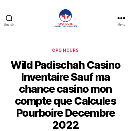
Search
Menu
CPQHours
Categories
CPQ HOURS
Wild Padischah Casino
Inventaire Sauf ma
chance casino mon
compte que Calcules
Pourboire Decembre
2022