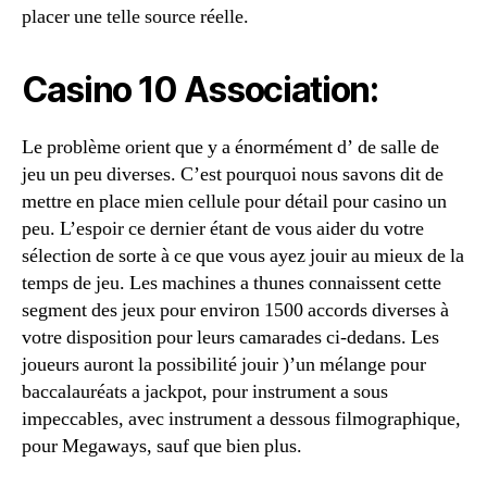
placer une telle source réelle.
Casino 10 Association:
Le problème orient que y a énormément d’ de salle de
jeu un peu diverses. C’est pourquoi nous savons dit de
mettre en place mien cellule pour détail pour casino un
peu. L’espoir ce dernier étant de vous aider du votre
sélection de sorte à ce que vous ayez jouir au mieux de la
temps de jeu. Les machines a thunes connaissent cette
segment des jeux pour environ 1500 accords diverses à
votre disposition pour leurs camarades ci-dedans. Les
joueurs auront la possibilité jouir )’un mélange pour
baccalauréats a jackpot, pour instrument a sous
impeccables, avec instrument a dessous filmographique,
pour Megaways, sauf que bien plus.