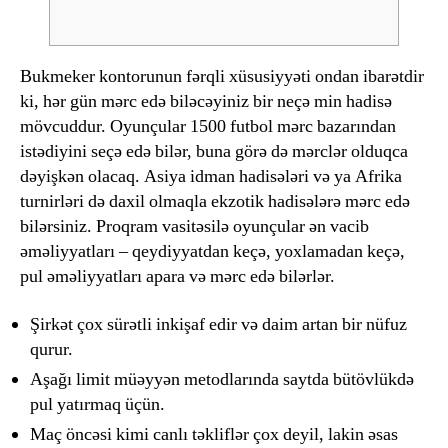
Bukmeker kontorunun fərqli xüsusiyyəti ondan ibarətdir
ki, hər gün mərc edə biləcəyiniz bir neçə min hadisə
mövcuddur. Oyunçular 1500 futbol mərc bazarından
istədiyini seçə edə bilər, buna görə də mərclər olduqca
dəyişkən olacaq. Asiya idman hadisələri və ya Afrika
turnirləri də daxil olmaqla ekzotik hadisələrə mərc edə
bilərsiniz. Proqram vasitəsilə oyunçular ən vacib
əməliyyatları – qeydiyyatdan keçə, yoxlamadan keçə,
pul əməliyyatları apara və mərc edə bilərlər.
Şirkət çox sürətli inkişaf edir və daim artan bir nüfuz
qurur.
Aşağı limit müəyyən metodlarında saytda bütövlükdə
pul yatırmaq üçün.
Maç öncəsi kimi canlı təkliflər çox deyil, lakin əsas