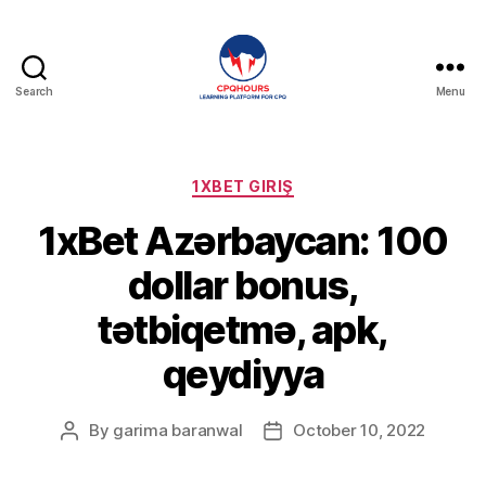
Search
Menu
CPQHours
Categories
1XBET GIRIŞ
1xBet Azərbaycan: 100
dollar bonus,
tətbiqetmə, apk,
qeydiyya
By
garima baranwal
October 10, 2022
Post
Post
author
date