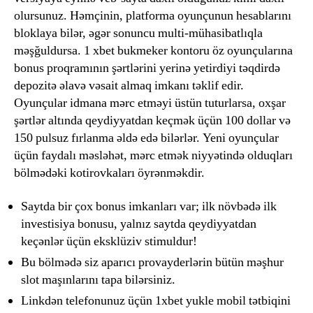
olursunuz. Həmçinin, platforma oyunçunun hesablarını
bloklaya bilər, əgər sonuncu multi-mühasibatlıqla
məşğuldursa. 1 xbet bukmeker kontoru öz oyunçularına
bonus proqramının şərtlərini yerinə yetirdiyi təqdirdə
depozitə əlavə vəsait almaq imkanı təklif edir.
Oyunçular idmana mərc etməyi üstün tuturlarsa, oxşar
şərtlər altında qeydiyyatdan keçmək üçün 100 dollar və
150 ​​pulsuz fırlanma əldə edə bilərlər. Yeni oyunçular
üçün faydalı məsləhət, mərc etmək niyyətində olduqları
bölmədəki kotirovkaları öyrənməkdir.
Saytda bir çox bonus imkanları var; ilk növbədə ilk
investisiya bonusu, yalnız saytda qeydiyyatdan
keçənlər üçün eksklüziv stimuldur!
Bu bölmədə siz aparıcı provayderlərin bütün məşhur
slot maşınlarını tapa bilərsiniz.
Linkdən telefonunuz üçün 1xbet yukle mobil tətbiqini