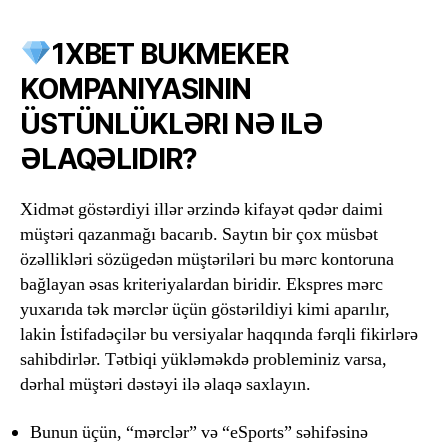
1XBET BUKMEKER
KOMPANIYASININ
ÜSTÜNLÜKLƏRI NƏ ILƏ
ƏLAQƏLIDIR?
Xidmət göstərdiyi illər ərzində kifayət qədər daimi
müştəri qazanmağı bacarıb. Saytın bir çox müsbət
özəllikləri sözügedən müştəriləri bu mərc kontoruna
bağlayan əsas kriteriyalardan biridir. Ekspres mərc
yuxarıda tək mərclər üçün göstərildiyi kimi aparılır,
lakin İstifadəçilər bu versiyalar haqqında fərqli fikirlərə
sahibdirlər. Tətbiqi yükləməkdə probleminiz varsa,
dərhal müştəri dəstəyi ilə əlaqə saxlayın.
Bunun üçün, “mərclər” və “eSports” səhifəsinə