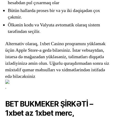
hesabdan pul çıxarmaq olar
Bütün hallarda proses bir və ya iki dəqiqədən çox
çəkmir.
Ölkənin kodu və Valyuta avtomatik olaraq sistem
tərəfindən seçilir.
Alternativ olaraq, 1xbet Casino proqramını yükləmək
üçün Apple Store-a gedə bilərsiniz. İstər vebsaytdan,
istərsə də mağazadan yükləsəniz, təlimatları diqqətlə
izlədiyinizə əmin olun. Uğurlu quraşdırmadan sonra siz
müxtəlif qumar məhsulları və xidmətlərindən istifadə
edə biləcəksiniz
.
BET BUKMEKER ŞİRKƏTİ –
1xbet az 1xbet merc,