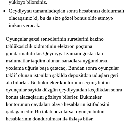
yükləyə bilərsiniz.
Qeydiyyatı tamamladıqdan sonra hesabınızı doldurmalı
olacaqsınız ki, bu da sizə gözəl bonus əldə etməyə
imkan verəcək.
Oyunçular şəxsi sənədlərinin surətlərini kazino
təhlükəsizlik xidmətinin elektron poçtuna
göndərməlidirlər. Qeydiyyat zamanı göstərilən
məlumatlar təqdim olunan sənədlərə uyğundursa,
yoxlama uğurla başa çatacaq. Bundan sonra oyunçular
təklif olunan istənilən şəkildə depozitdən uduşları geri
ala bilərlər. Bu bukmeker kontorunu seçmiş bütün
oyunçular saytda düzgün qeydiyyatdan keçdikdən sonra
bonus alacaqlarını gözləyə bilərlər. Bukmeker
kontorunun qaydaları əlavə hesabların istifadəsini
qadağan edir. Bu tələb pozularsa, oyunçu bütün
hesablarının dondurulması ilə üzləşə bilər.