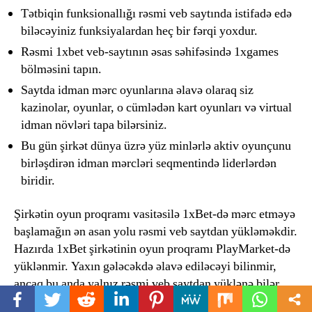
Tətbiqin funksionallığı rəsmi veb saytında istifadə edə
biləcəyiniz funksiyalardan heç bir fərqi yoxdur.
Rəsmi 1xbet veb-saytının əsas səhifəsində 1xgames
bölməsini tapın.
Saytda idman mərc oyunlarına əlavə olaraq siz
kazinolar, oyunlar, o cümlədən kart oyunları və virtual
idman növləri tapa bilərsiniz.
Bu gün şirkət dünya üzrə yüz minlərlə aktiv oyunçunu
birləşdirən idman mərcləri seqmentində liderlərdən
biridir.
Şirkətin oyun proqramı vasitəsilə 1xBet-də mərc etməyə
başlamağın ən asan yolu rəsmi veb saytdan yükləməkdir.
Hazırda 1xBet şirkətinin oyun proqramı PlayMarket-də
yüklənmir. Yaxın gələcəkdə əlavə ediləcəyi bilinmir,
ancaq bu anda yalnız rəsmi veb saytdan yüklənə bilər.
“Yükləmə” düyməsini vurduqdan sonra quraşdırma faylı