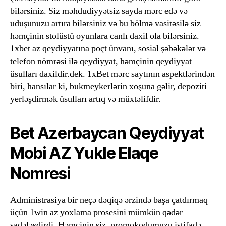
bilərsiniz. Siz məhdudiyyətsiz sayda mərc edə və
uduşunuzu artıra bilərsiniz və bu bölmə vasitəsilə siz
həmçinin stolüstü oyunlara canlı daxil ola bilərsiniz.
1xbet az qeydiyyatına poçt ünvanı, sosial şəbəkələr və
telefon nömrəsi ilə qeydiyyat, həmçinin qeydiyyat
üsulları daxildir.dek. 1xBet mərc saytının aspektlərindən
biri, hansılar ki, bukmеykеrlərin xoşuna gəlir, depoziti
yerləşdirmək üsulları artıq və müxtəlifdir.
Bet Azerbaycan Qeydiyyat
Mobi AZ Yukle Elaqe
Nomresi
Administrasiya bir neçə dəqiqə ərzində başa çatdırmaq
üçün 1win az yoxlama prosesini mümkün qədər
sadələşdirdi. Həmçinin siz, promokodumuzu istifadə