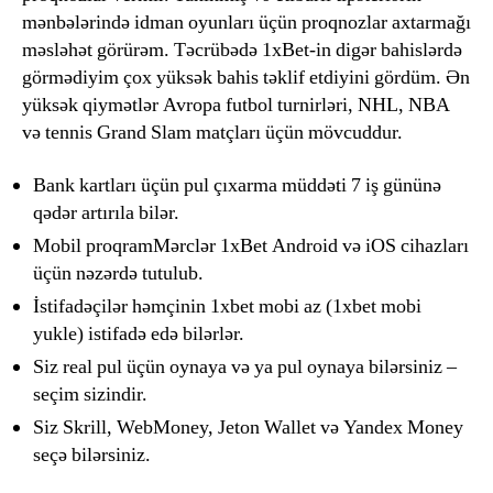
mənbələrində idman oyunları üçün proqnozlar axtarmağı
məsləhət görürəm. Təcrübədə 1xBet-in digər bahislərdə
görmədiyim çox yüksək bahis təklif etdiyini gördüm. Ən
yüksək qiymətlər Avropa futbol turnirləri, NHL, NBA
və tennis Grand Slam matçları üçün mövcuddur.
Bank kartları üçün pul çıxarma müddəti 7 iş gününə
qədər artırıla bilər.
Mobil proqramMərclər 1xBet Android və iOS cihazları
üçün nəzərdə tutulub.
İstifadəçilər həmçinin 1xbet mobi az (1xbet mobi
yukle) istifadə edə bilərlər.
Siz real pul üçün oynaya və ya pul oynaya bilərsiniz –
seçim sizindir.
Siz Skrill, WebMoney, Jeton Wallet və Yandex Money
seçə bilərsiniz.