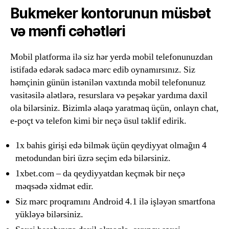
Bukmeker kontorunun müsbət
və mənfi cəhətləri
Mobil platforma ilə siz hər yerdə mobil telefonunuzdan
istifadə edərək sadəcə mərc edib oynamırsınız. Siz
həmçinin günün istənilən vaxtında mobil telefonunuz
vasitəsilə alətlərə, resurslara və peşəkar yardıma daxil
ola bilərsiniz. Bizimlə əlaqə yaratmaq üçün, onlayn chat,
e-poçt və telefon kimi bir neçə üsul təklif edirik.
1x bahis girişi edə bilmək üçün qeydiyyat olmağın 4
metodundan biri üzrə seçim edə bilərsiniz.
1xbet.com – da qeydiyyatdan keçmək bir neçə
məqsədə xidmət edir.
Siz mərc proqramını Android 4.1 ilə işləyən smartfona
yükləyə bilərsiniz.