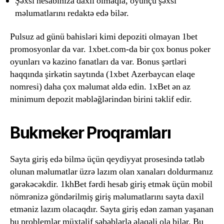
Şəxsi hesabınıza daxil olmaqla, oyunçu şəxsi
məlumatlarını redaktə edə bilər.
Pulsuz ad günü bahisləri kimi depoziti olmayan 1bet
promosyonlar da var. 1xbet.com-da bir çox bonus poker
oyunları və kazino fanatları da var. Bonus şərtləri
haqqında şirkətin saytında (1xbet Azerbaycan elaqe
nomresi) daha çox məlumat əldə edin. 1xBet ən az
minimum depozit məbləğlərindən birini təklif edir.
Bukmeker Proqramları
Sayta giriş edə bilmə üçün qeydiyyat prosesində tətləb
olunan məlumatlar üzrə lazım olan xanaları doldurmanız
gərəkəcəkdir. 1khBet fərdi hesab giriş etmək üçün mobil
nömrənizə göndərilmiş giriş məlumatlarını sayta daxil
etməniz lazım olacaqdır. Sayta giriş edən zaman yaşanan
bu problemlər müxtəlif səbəblərlə əlaqəli ola bilər. Bu