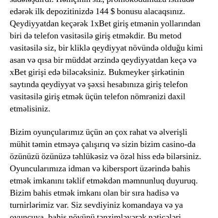
edərək ilk depozitinizdə 144 $ bonusu alacaqsınız.
Qeydiyyatdan keçərək 1xBet giriş etmənin yollarından
biri də telefon vasitəsilə giriş etməkdir. Bu metod
vasitəsilə siz, bir kliklə qeydiyyat növündə olduğu kimi
asan və qısa bir müddət ərzində qeydiyyatdan keçə və
xBet girişi edə biləcəksiniz. Bukmeyker şirkətinin
saytında qeydiyyat və şəxsi hesabınıza giriş telefon
vasitəsilə giriş etmək üçün telefon nömrənizi daxil
etməlisiniz.
Bizim oyunçularımız üçün ən çox rahat və əlverişli
mühit təmin etməyə çalışırıq və sizin bizim casino-da
özünüzü özünüzə təhlükəsiz və özəl hiss edə bilərsiniz.
Oyuncularımıza idman və kibersport üzərində bahis
etmək imkanını təklif etməkdən məmnunluq duyuruq.
Bizim bahis etmək imkanı olan bir sıra hadisə və
turnirlərimiz var. Siz sevdiyiniz komandaya və ya
oyunçuya, bahis növünü tənzimləyərək nəticələri