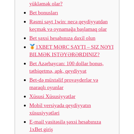
yükləmək olar?
Bet bonusları
Rəsmi sayt 1win: necə qeydiyyatdan
keçmək və oynamağa başlamaq olar
Bet şəxsi hesabınıza daxil olun
1XBET MƏRC SAYTI – SIZ NƏYI
BILMƏK ISTƏYƏRƏRDINIZ?
Bet Azərbaycan: 100 dollar bonus,
tətbiqetmə, apk, qeydiyyat
Bet-də müxtəlif provayderlər və
maraqlı oyunlar
Xüsusi Xüsusiyyətlər
Mobil versiyada qeydiyyatın
xüsusiyyətləri
E-mail vasitəsilə şəxsi hesabınıza
1xBet giriş