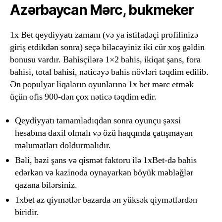
Azərbaycan Mərc, bukmeker
1x Bet qeydiyyatı zamanı (və ya istifadəçi profilinizə
giriş etdikdən sonra) seçə biləcəyiniz iki cür xoş gəldin
bonusu vardır. Bahisçilərə 1×2 bahis, ikiqat şans, fora
bahisi, total bahisi, nəticəyə bahis növləri təqdim edilib.
Ən populyar liqaların oyunlarına 1x bet mərc etmək
üçün ofis 900-dən çox nəticə təqdim edir.
Qeydiyyatı tamamladıqdan sonra oyunçu şəxsi
hesabına daxil olmalı və özü haqqında çatışmayan
məlumatları doldurmalıdır.
Bəli, bəzi şans və qismət faktoru ilə 1xBet-də bahis
edərkən və kazinoda oynayarkən böyük məbləğlər
qazana bilərsiniz.
1xbet az qiymətlər bazarda ən yüksək qiymətlərdən
biridir.