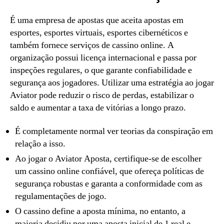
É uma empresa de apostas que aceita apostas em
esportes, esportes virtuais, esportes cibernéticos e
também fornece serviços de cassino online. A
organização possui licença internacional e passa por
inspeções regulares, o que garante confiabilidade e
segurança aos jogadores. Utilizar uma estratégia ao jogar
Aviator pode reduzir o risco de perdas, estabilizar o
saldo e aumentar a taxa de vitórias a longo prazo.
É completamente normal ver teorias da conspiração em
relação a isso.
Ao jogar o Aviator Aposta, certifique-se de escolher
um cassino online confiável, que ofereça políticas de
segurança robustas e garanta a conformidade com as
regulamentações de jogo.
O cassino define a aposta mínima, no entanto, a
maioria decidiu por uma aposta inicial de 1 real e