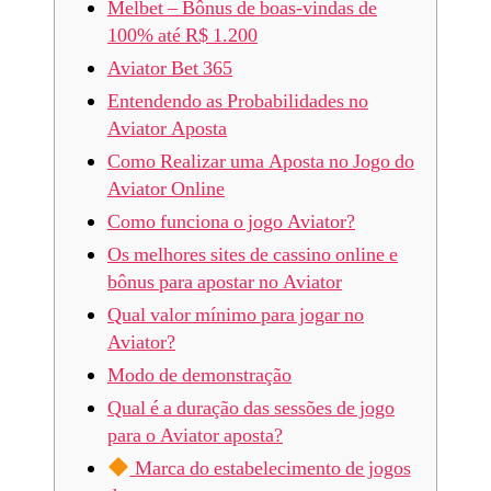
Melbet – Bônus de boas-vindas de
100% até R$ 1.200
Aviator Bet 365
Entendendo as Probabilidades no
Aviator Aposta
Como Realizar uma Aposta no Jogo do
Aviator Online
Como funciona o jogo Aviator?
Os melhores sites de cassino online e
bônus para apostar no Aviator
Qual valor mínimo para jogar no
Aviator?
Modo de demonstração
Qual é a duração das sessões de jogo
para o Aviator aposta?
Marca do estabelecimento de jogos