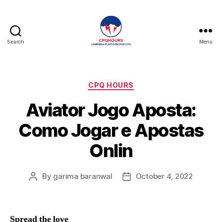
Search
Menu
CPQHours
Categories
CPQ HOURS
Aviator Jogo Aposta:
Como Jogar e Apostas
Onlin
By
garima baranwal
October 4, 2022
Post
Post
author
date
Spread the love