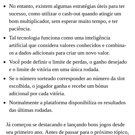
No entanto, existem algumas estratégias úteis para ter
sucesso, como utilizar o cash-out quando atingir um
bom multiplicador, sem esperar muito tempo, e ter
paciência.
Tal tecnologia funciona como uma inteligência
artificial que considera valores conhecidos e combina-
os a dados adicionais para criar um novo valor.
Você pode definir o limite de perdas, o ganho desejado
e o limite de vitória em uma única rodada.
Se o número sorteado corresponder ao número da slot
escolhida, o jogador ganha e recebe um bónus
adicional por cada vitória.
Normalmente a plataforma disponibiliza os resultados
das últimas rodadas.
Já começou se destacando e lançando bons jogos desde
seu primeiro ano. Antes de passar para o próximo tópico,