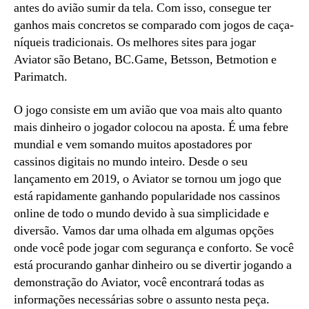
antes do avião sumir da tela. Com isso, consegue ter
ganhos mais concretos se comparado com jogos de caça-
níqueis tradicionais. Os melhores sites para jogar
Aviator são Betano, BC.Game, Betsson, Betmotion e
Parimatch.
O jogo consiste em um avião que voa mais alto quanto
mais dinheiro o jogador colocou na aposta. É uma febre
mundial e vem somando muitos apostadores por
cassinos digitais no mundo inteiro. Desde o seu
lançamento em 2019, o Aviator se tornou um jogo que
está rapidamente ganhando popularidade nos cassinos
online de todo o mundo devido à sua simplicidade e
diversão. Vamos dar uma olhada em algumas opções
onde você pode jogar com segurança e conforto. Se você
está procurando ganhar dinheiro ou se divertir jogando a
demonstração do Aviator, você encontrará todas as
informações necessárias sobre o assunto nesta peça.