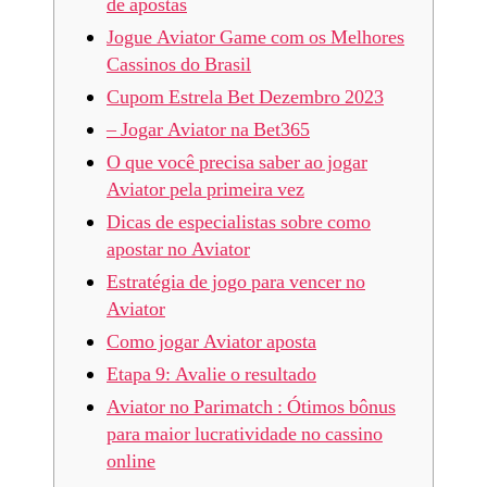
de apostas
Jogue Aviator Game com os Melhores
Cassinos do Brasil
Cupom Estrela Bet Dezembro 2023
– Jogar Aviator na Bet365
O que você precisa saber ao jogar
Aviator pela primeira vez
Dicas de especialistas sobre como
apostar no Aviator
Estratégia de jogo para vencer no
Aviator
Como jogar Aviator aposta
Etapa 9: Avalie o resultado
Aviator no Parimatch : Ótimos bônus
para maior lucratividade no cassino
online