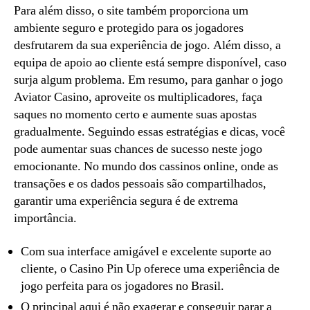
Para além disso, o site também proporciona um
ambiente seguro e protegido para os jogadores
desfrutarem da sua experiência de jogo. Além disso, a
equipa de apoio ao cliente está sempre disponível, caso
surja algum problema. Em resumo, para ganhar o jogo
Aviator Casino, aproveite os multiplicadores, faça
saques no momento certo e aumente suas apostas
gradualmente. Seguindo essas estratégias e dicas, você
pode aumentar suas chances de sucesso neste jogo
emocionante. No mundo dos cassinos online, onde as
transações e os dados pessoais são compartilhados,
garantir uma experiência segura é de extrema
importância.
Com sua interface amigável e excelente suporte ao
cliente, o Casino Pin Up oferece uma experiência de
jogo perfeita para os jogadores no Brasil.
O principal aqui é não exagerar e conseguir parar a