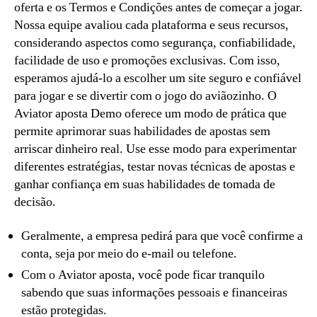
oferta e os Termos e Condições antes de começar a jogar.
Nossa equipe avaliou cada plataforma e seus recursos,
considerando aspectos como segurança, confiabilidade,
facilidade de uso e promoções exclusivas. Com isso,
esperamos ajudá-lo a escolher um site seguro e confiável
para jogar e se divertir com o jogo do aviãozinho. O
Aviator aposta Demo oferece um modo de prática que
permite aprimorar suas habilidades de apostas sem
arriscar dinheiro real. Use esse modo para experimentar
diferentes estratégias, testar novas técnicas de apostas e
ganhar confiança em suas habilidades de tomada de
decisão.
Geralmente, a empresa pedirá para que você confirme a
conta, seja por meio do e-mail ou telefone.
Com o Aviator aposta, você pode ficar tranquilo
sabendo que suas informações pessoais e financeiras
estão protegidas.