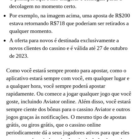
decolagem no momento certo.
Por exemplo, na imagem acima, uma aposta de R$200
estava retornando R$718 que poderiam ser retirados a
qualquer momento.
A oferta para novos é destinada exclusivamente a
novos clientes do cassino e é válida até 27 de outubro
de 2023.
Como você estará sempre pronto para apostar, como o
aplicativo estará sempre com você, em qualquer lugar e
a qualquer hora, você sempre poderá apostar
rapidamente. Ou comece a jogar qualquer jogo que você
goste, incluindo Aviator online. Além disso, você estará
sempre ciente dos bônus para o cassino Aviator e outros
jogos graças às notificações. O mesmo tipo de apostas
grátis, ou giros grátis, que o cassino online
periodicamente dá a seus jogadores ativos para que eles