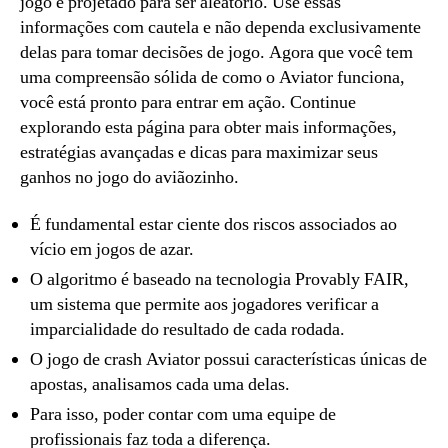
jogo é projetado para ser aleatório. Use essas
informações com cautela e não dependa exclusivamente
delas para tomar decisões de jogo. Agora que você tem
uma compreensão sólida de como o Aviator funciona,
você está pronto para entrar em ação. Continue
explorando esta página para obter mais informações,
estratégias avançadas e dicas para maximizar seus
ganhos no jogo do aviãozinho.
É fundamental estar ciente dos riscos associados ao
vício em jogos de azar.
O algoritmo é baseado na tecnologia Provably FAIR,
um sistema que permite aos jogadores verificar a
imparcialidade do resultado de cada rodada.
O jogo de crash Aviator possui características únicas de
apostas, analisamos cada uma delas.
Para isso, poder contar com uma equipe de
profissionais faz toda a diferença.