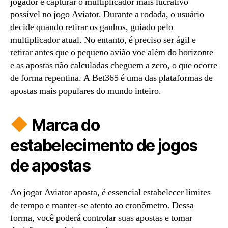
jogador é capturar o multiplicador mais lucrativo
possível no jogo Aviator. Durante a rodada, o usuário
decide quando retirar os ganhos, guiado pelo
multiplicador atual. No entanto, é preciso ser ágil e
retirar antes que o pequeno avião voe além do horizonte
e as apostas não calculadas cheguem a zero, o que ocorre
de forma repentina. A Bet365 é uma das plataformas de
apostas mais populares do mundo inteiro.
Marca do
estabelecimento de jogos
de apostas
Ao jogar Aviator aposta, é essencial estabelecer limites
de tempo e manter-se atento ao cronômetro. Dessa
forma, você poderá controlar suas apostas e tomar