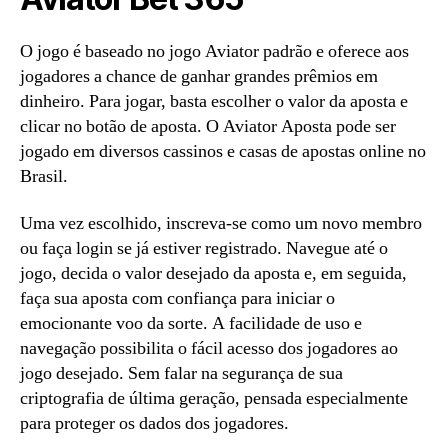
O jogo é baseado no jogo Aviator padrão e oferece aos
jogadores a chance de ganhar grandes prêmios em
dinheiro. Para jogar, basta escolher o valor da aposta e
clicar no botão de aposta. O Aviator Aposta pode ser
jogado em diversos cassinos e casas de apostas online no
Brasil.
Uma vez escolhido, inscreva-se como um novo membro
ou faça login se já estiver registrado. Navegue até o
jogo, decida o valor desejado da aposta e, em seguida,
faça sua aposta com confiança para iniciar o
emocionante voo da sorte. A facilidade de uso e
navegação possibilita o fácil acesso dos jogadores ao
jogo desejado. Sem falar na segurança de sua
criptografia de última geração, pensada especialmente
para proteger os dados dos jogadores.