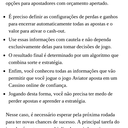
opções para apostadores com orçamento apertado.
É preciso definir as configurações de perdas e ganhos
para encerrar automaticamente todas as apostas e o
valor para ativar o cash-out.
Use essas informações com cautela e não dependa
exclusivamente delas para tomar decisões de jogo.
O resultado final é determinado por um algoritmo que
combina sorte e estratégia.
Enfim, você conheceu todas as informações que vão
permitir que você jogue o jogo Aviator aposta em um
Cassino online de confiança.
Jogando desta forma, você não precisa ter medo de
perder apostas e aprender a estratégia.
Nesse caso, é necessário esperar pela próxima rodada
para ter novas chances de sucesso. A principal tarefa do