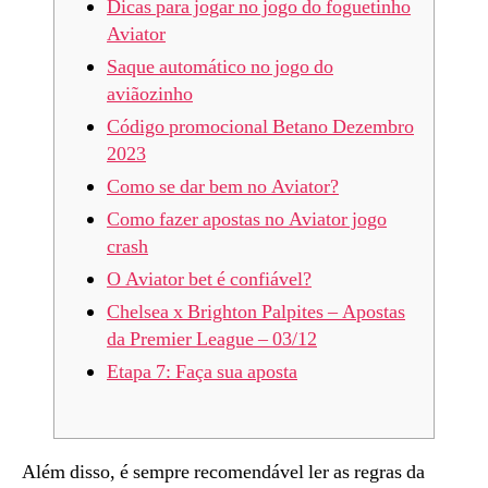
Dicas para jogar no jogo do foguetinho
Aviator
Saque automático no jogo do
aviãozinho
Código promocional Betano Dezembro
2023
Como se dar bem no Aviator?
Como fazer apostas no Aviator jogo
crash
O Aviator bet é confiável?
Chelsea x Brighton Palpites – Apostas
da Premier League – 03/12
Etapa 7: Faça sua aposta
Além disso, é sempre recomendável ler as regras da