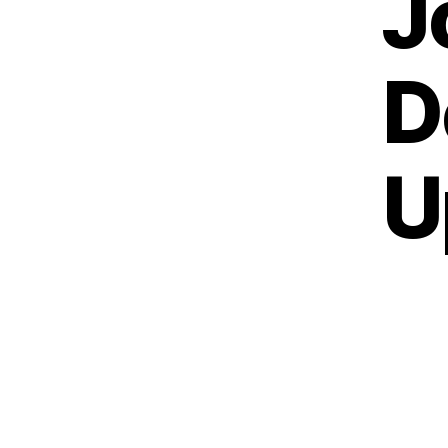
J
D
U