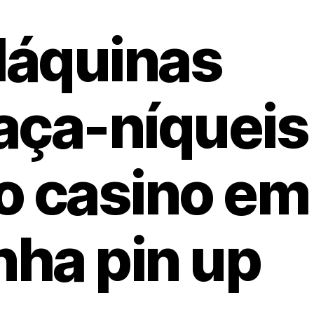
áquinas
aça-níqueis
o casino em
inha pin up