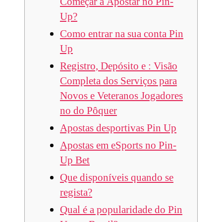
Começar a Apostar no Pin-
Up?
Como entrar na sua conta Pin
Up
Registro, Depósito e : Visão
Completa dos Serviços para
Novos e Veteranos Jogadores
no do Pôquer
Apostas desportivas Pin Up
Apostas em eSports no Pin-
Up Bet
Que disponíveis quando se
regista?
Qual é a popularidade do Pin