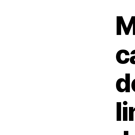
M
c
d
l