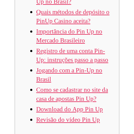
Up no Brasil?
Quais métodos de depósito o
PinUp Casino aceita?
Importância do Pin Up no
Mercado Brasileiro
Registro de uma conta Pin-
Up: instruções passo a passo
Jogando com a Pin-Up no
Brasil
Como se cadastrar no site da
casa de apostas Pin Up?
Download do App Pin Up
Revisão do vídeo Pin Up