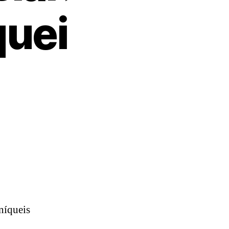
quei
níqueis