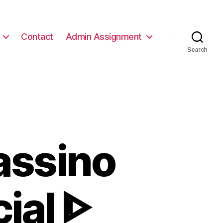
Contact
Admin Assignment
Search
assino
cial ᐈ