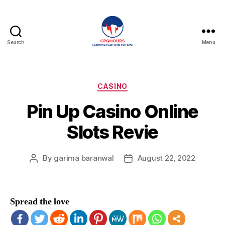
Search
Menu
CPQHours
Categories
CASINO
Pin Up Casino Online
Slots Revie
By
garima baranwal
August 22, 2022
Post
Post
author
date
Spread the love