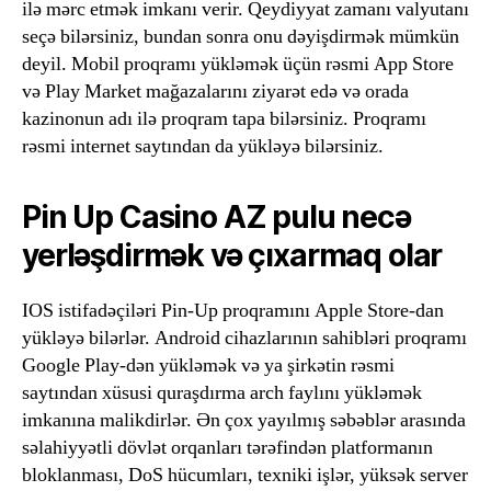
ilə mərc etmək imkanı verir. Qeydiyyat zamanı valyutanı
seçə bilərsiniz, bundan sonra onu dəyişdirmək mümkün
deyil. Mobil proqramı yükləmək üçün rəsmi App Store
və Play Market mağazalarını ziyarət edə və orada
kazinonun adı ilə proqram tapa bilərsiniz. Proqramı
rəsmi internet saytından da yükləyə bilərsiniz.
Pin Up Casino AZ pulu necə
yerləşdirmək və çıxarmaq olar
IOS istifadəçiləri Pin-Up proqramını Apple Store-dan
yükləyə bilərlər. Android cihazlarının sahibləri proqramı
Google Play-dən yükləmək və ya şirkətin rəsmi
saytından xüsusi quraşdırma arch faylını yükləmək
imkanına malikdirlər. Ən çox yayılmış səbəblər arasında
səlahiyyətli dövlət orqanları tərəfindən platformanın
bloklanması, DoS hücumları, texniki işlər, yüksək server