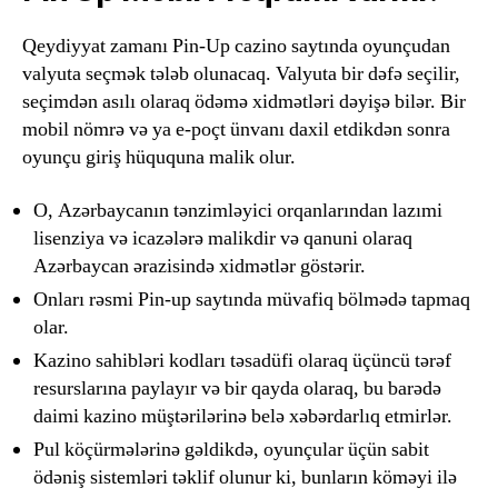
Qeydiyyat zamanı Pin-Up cazino saytında oyunçudan
valyuta seçmək tələb olunacaq. Valyuta bir dəfə seçilir,
seçimdən asılı olaraq ödəmə xidmətləri dəyişə bilər. Bir
mobil nömrə və ya e-poçt ünvanı daxil etdikdən sonra
oyunçu giriş hüququna malik olur.
O, Azərbaycanın tənzimləyici orqanlarından lazımi
lisenziya və icazələrə malikdir və qanuni olaraq
Azərbaycan ərazisində xidmətlər göstərir.
Onları rəsmi Pin-up saytında müvafiq bölmədə tapmaq
olar.
Kazino sahibləri kodları təsadüfi olaraq üçüncü tərəf
resurslarına paylayır və bir qayda olaraq, bu barədə
daimi kazino müştərilərinə belə xəbərdarlıq etmirlər.
Pul köçürmələrinə gəldikdə, oyunçular üçün sabit
ödəniş sistemləri təklif olunur ki, bunların köməyi ilə