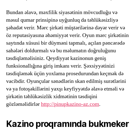
Bundan əlavə, məxfilik siyasətinin mövcudluğu və
məsul qumar prinsipinə uyğunluq da təhlükəsizliyə
şəhadət verir. Mərc şirkəti müştərilərinə dəyər verir və
öz reputasiyasına əhəmiyyət verir. Oyun mərc şirkətinin
saytında xüsusi bir düyməni tapmalı, açılan pəncərədə
sahələri doldurmalı və bu məlumatın doğruluğunu
təsdiqləməlisiniz. Qeydiyyat kazinonun geniş
funksionallığına giriş imkanı verir. Şəxsiyyətinizi
təsdiqləmək üçün yoxlama prosedurundan keçmək də
vacibdir. Oyunçular sənədlərin skan edilmiş surətlərini
və ya fotoşəkillərini yaxşı keyfiyyətdə əlavə etməli və
şirkətin təhlükəsizlik xidmətinin təsdiqini
gözləməlidirlər
http://pinupkazino-az.com
.
Kazino proqramında bukmeker