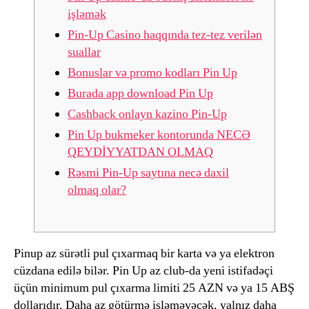
işləmək
Pin-Up Casino haqqında tez-tez verilən
suallar
Bonuslar və promo kodları Pin Up
Burada app download Pin Up
Cashback onlayn kazino Pin-Up
Pin Up bukmeker kontorunda NECƏ
QEYDİYYATDAN OLMAQ
Rəsmi Pin-Up saytına necə daxil
olmaq olar?
Pinup az sürətli pul çıxarmaq bir karta və ya elektron
cüzdana edilə bilər. Pin Up az club-da yeni istifadəçi
üçün minimum pul çıxarma limiti 25 AZN və ya 15 ABŞ
dollarıdır. Daha az götürmə işləməyəcək, yalnız daha