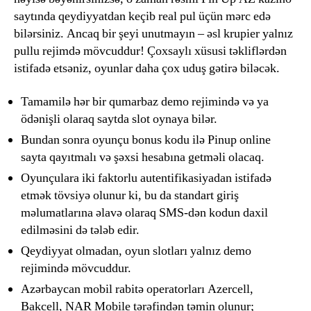
saytında qeydiyyatdan keçib real pul üçün mərc edə
bilərsiniz. Ancaq bir şeyi unutmayın – əsl krupier yalnız
pullu rejimdə mövcuddur! Çoxsaylı xüsusi təkliflərdən
istifadə etsəniz, oyunlar daha çox uduş gətirə biləcək.
Tamamilə hər bir qumarbaz demo rejimində və ya
ödənişli olaraq saytda slot oynaya bilər.
Bundan sonra oyunçu bonus kodu ilə Pinup online
sayta qayıtmalı və şəxsi hesabına getməli olacaq.
Oyunçulara iki faktorlu autentifikasiyadan istifadə
etmək tövsiyə olunur ki, bu da standart giriş
məlumatlarına əlavə olaraq SMS-dən kodun daxil
edilməsini də tələb edir.
Qeydiyyat olmadan, oyun slotları yalnız demo
rejimində mövcuddur.
Azərbaycan mobil rabitə operatorları Azercell,
Bakcell, NAR Mobile tərəfindən təmin olunur;