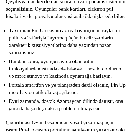
Qeydiyyatdan keçdikdən sonra müvafiq ödəniş sistemini
seçməlisiniz. Oyunçular bank kartları, elektron pul
kisələri və kriptovalyutalar vasitəsilə ödənişlər edə bilər.
Təxminən Pin Up casino az real oyunçunun rəylərini
pullu və “sifarişlə” ayırmaq üçün bu cür şərhlərin
xarakterik xüsusiyyətlərinə daha yaxından nəzər
salmalısınız.
Bundan sonra, oyunçu saytda olan bütün
funksiyalardan istifadə edə biləcək – hesabı doldurun
və mərc etməyə və kazinoda oynamağa başlayın.
Portala smartfon və ya planşetdən daxil olsanız, Pin Up
mobil avtomatik olaraq açılacaq.
Eyni zamanda, dəstək Azərbaycan dilində danışır, ona
görə də başa düşməkdə problem olmayacaq.
Çıxarılması Oyun hesabından vəsait çıxarmaq üçün
rəsmi Pin-Up casino portalının səhifəsinin yuxarısındakı