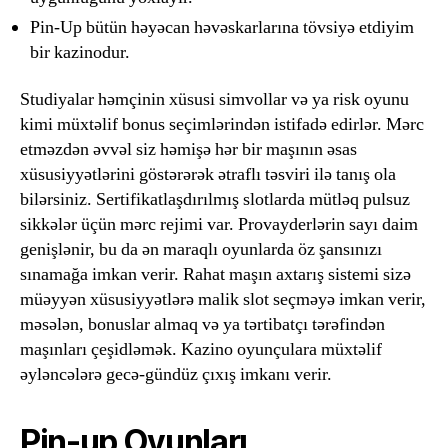
Pin-Up bütün həyəcan həvəskarlarına tövsiyə etdiyim
bir kazinodur.
Studiyalar həmçinin xüsusi simvollar və ya risk oyunu
kimi müxtəlif bonus seçimlərindən istifadə edirlər. Mərc
etməzdən əvvəl siz həmişə hər bir maşının əsas
xüsusiyyətlərini göstərərək ətraflı təsviri ilə tanış ola
bilərsiniz. Sertifikatlaşdırılmış slotlarda mütləq pulsuz
sikkələr üçün mərc rejimi var. Provayderlərin sayı daim
genişlənir, bu da ən maraqlı oyunlarda öz şansınızı
sınamağa imkan verir. Rahat maşın axtarış sistemi sizə
müəyyən xüsusiyyətlərə malik slot seçməyə imkan verir,
məsələn, bonuslar almaq və ya tərtibatçı tərəfindən
maşınları çeşidləmək. Kazino oyunçulara müxtəlif
əyləncələrə gecə-gündüz çıxış imkanı verir.
Pin-up Oyunları