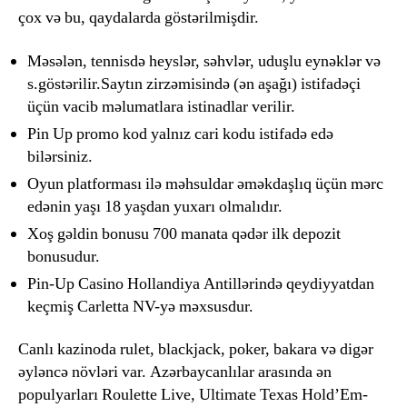
çox və bu, qaydalarda göstərilmişdir.
Məsələn, tennisdə heyslər, səhvlər, uduşlu eynəklər və
s.göstərilir.Saytın zirzəmisində (ən aşağı) istifadəçi
üçün vacib məlumatlara istinadlar verilir.
Pin Up promo kod yalnız cari kodu istifadə edə
bilərsiniz.
Oyun platforması ilə məhsuldar əməkdaşlıq üçün mərc
edənin yaşı 18 yaşdan yuxarı olmalıdır.
Xoş gəldin bonusu 700 manata qədər ilk depozit
bonusudur.
Pin-Up Casino Hollandiya Antillərində qeydiyyatdan
keçmiş Carletta NV-yə məxsusdur.
Canlı kazinoda rulet, blackjack, poker, bakara və digər
əyləncə növləri var. Azərbaycanlılar arasında ən
populyarları Roulette Live, Ultimate Texas Hold’Em-