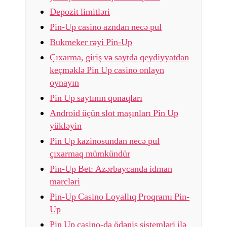
Depozit limitləri
Pin-Up casino azndan necə pul
Bukmeker rəyi Pin-Up
Çıxarma, giriş və saytda qeydiyyatdan
keçməklə Pin Up casino onlayn
oynayın
Pin Up saytının qonaqları
Android üçün slot maşınları Pin Up
yükləyin
Pin Up kazinosundan necə pul
çıxarmaq mümkündür
Pin-Up Bet: Azərbaycanda idman
mərcləri
Pin-Up Casino Loyallıq Proqramı Pin-
Up
Pin Up casino-da ödəniş sistemləri ilə