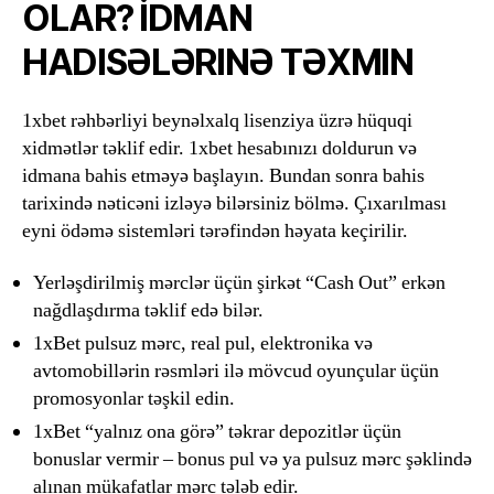
OLAR? İDMAN
HADISƏLƏRINƏ TƏXMIN
1xbet rəhbərliyi beynəlxalq lisenziya üzrə hüquqi
xidmətlər təklif edir. 1xbet hesabınızı doldurun və
idmana bahis etməyə başlayın. Bundan sonra bahis
tarixində nəticəni izləyə bilərsiniz bölmə. Çıxarılması
eyni ödəmə sistemləri tərəfindən həyata keçirilir.
Yerləşdirilmiş mərclər üçün şirkət “Cash Out” erkən
nağdlaşdırma təklif edə bilər.
1xBet pulsuz mərc, real pul, elektronika və
avtomobillərin rəsmləri ilə mövcud oyunçular üçün
promosyonlar təşkil edin.
1xBet “yalnız ona görə” təkrar depozitlər üçün
bonuslar vermir – bonus pul və ya pulsuz mərc şəklində
alınan mükafatlar mərc tələb edir.