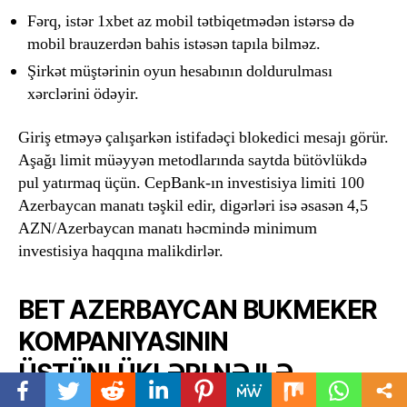
Fərq, istər 1xbet az mobil tətbiqetmədən istərsə də
mobil brauzerdən bahis istəsən tapıla bilməz.
Şirkət müştərinin oyun hesabının doldurulması
xərclərini ödəyir.
Giriş etməyə çalışarkən istifadəçi blokedici mesajı görür.
Aşağı limit müəyyən metodlarında saytda bütövlükdə
pul yatırmaq üçün. CepBank-ın investisiya limiti 100
Azerbaycan manatı təşkil edir, digərləri isə əsasən 4,5
AZN/Azerbaycan manatı həcmində minimum
investisiya haqqına malikdirlər.
BET AZERBAYCAN BUKMEKER
KOMPANIYASININ
ÜSTÜNLÜKLƏRI NƏ ILƏ
ƏLAQƏLIDIR?