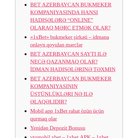
BET AZERBAYCAN BUKMEKER
KOMPANIYASINDA HANSI
HADISƏLƏRƏ “ONLINE”
OLARAQ MƏRC ETMƏK OLAR?
«1xBet» bukmeker şirkəti – idmana
onlayn qoyulan mərclər
BET AZERBAYCAN SAYTI ILƏ
NECƏ QAZANMAQ OLAR?
İDMAN HADISƏLƏRINƏ TƏXMIN
BET AZERBAYCAN BUKMEKER
KOMPANIYASININ
ÜSTÜNLÜKLƏRI NƏ ILƏ
ƏLAQƏLIDIR?
Mobil app 1xBet rahat özün üçün
qurmaq olar
Yenidən Depozit Bonusu
vtomobil xbet – 1xbet APK – 1xbet