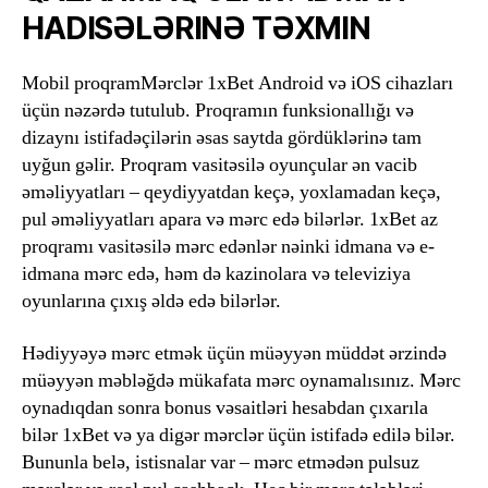
HADISƏLƏRINƏ TƏXMIN
Mobil proqramMərclər 1xBet Android və iOS cihazları
üçün nəzərdə tutulub. Proqramın funksionallığı və
dizaynı istifadəçilərin əsas saytda gördüklərinə tam
uyğun gəlir. Proqram vasitəsilə oyunçular ən vacib
əməliyyatları – qeydiyyatdan keçə, yoxlamadan keçə,
pul əməliyyatları apara və mərc edə bilərlər. 1xBet az
proqramı vasitəsilə mərc edənlər nəinki idmana və e-
idmana mərc edə, həm də kazinolara və televiziya
oyunlarına çıxış əldə edə bilərlər.
Hədiyyəyə mərc etmək üçün müəyyən müddət ərzində
müəyyən məbləğdə mükafata mərc oynamalısınız. Mərc
oynadıqdan sonra bonus vəsaitləri hesabdan çıxarıla
bilər 1xBet və ya digər mərclər üçün istifadə edilə bilər.
Bununla belə, istisnalar var – mərc etmədən pulsuz