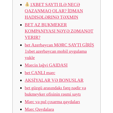
1XBET SAYTI ILƏ NECƏ
QAZANMAQ OLAR? İDMAN
HADISƏLƏRINƏ TƏXMIN
BET AZ BUKMEKER
KOMPANIYASI NƏYƏ ZƏMANƏT
VERIR?
bet Azerbaycan MƏRC SAYTI GİRİŞ
1xbet azerbaycan mobil uygulama
yukle
Mərcin ləğvi GAIDASI
bet CANLI mərc
AKSİYALAR VƏ BONUSLAR
bet güzgü arasındakı fərq nədir və
bukmeyker ofisinin rəsmi saytı
Mərc və pul çıxarma qaydaları
Mərc Qaydalara