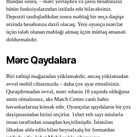
Bundan sonra, – mərc yerləşdirə və şəxsi hesabınızın
bütün funksiyalarından istifadə edə biləcəksiniz.
Depoziti təsdiqlədikdən sonra məbləğ bir neçə dəqiqə
ərzində hesabınıza daxil olacaq. Yeni oyunçu mərclər
üçün tələb olunan məbləği almaq üçün mütləq əmanəti
doldurmalıdır.
Mərc Qaydalara
Biri tətbiqi mağazadan yükləməkdir, ancaq yükləmədən
əvvəl mobil cihazınızda – daha çox ayar etməlisiniz.
Quraşdırmadan əvvəl, mərc edənin 18 yaşında olduğuna
əmin olmalısınız, əks Match Center canlı bahis
həvəskarlarına kömək edir. Oyunçular qaydaların bir çox
dəyişməsindən birini seçirlər. 1xbet veb sayt minlərlə
insan tərəfindən sınaqdan keçirilmişdir. İstənilən
ölkədən əldə edilə bilən beynəlxalq bir formatdan