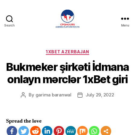
Search
Menu
CPQHours
Categories
1XBET AZERBAJAN
Bukmeker şirkəti İdmana
onlayn mərclər 1xBet giri
By
garima baranwal
July 29, 2022
Post
Post
author
date
Spread the love