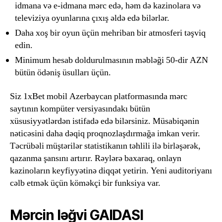
idmana və e-idmana mərc edə, həm də kazinolara və
televiziya oyunlarına çıxış əldə edə bilərlər.
Daha xoş bir oyun üçün mehriban bir atmosferi təşviq
edin.
Minimum hesab doldurulmasının məbləği 50-dir AZN
bütün ödəniş üsulları üçün.
Siz 1xBet mobil Azerbaycan platformasında mərc
saytının kompüter versiyasındakı bütün
xüsusiyyətlərdən istifadə edə bilərsiniz. Müsabiqənin
nəticəsini daha dəqiq proqnozlaşdırmağa imkan verir.
Təcrübəli müştərilər statistikanın təhlili ilə birləşərək,
qazanma şansını artırır. Rəylərə baxaraq, onlayn
kazinoların keyfiyyətinə diqqət yetirin. Yeni auditoriyanı
cəlb etmək üçün köməkçi bir funksiya var.
Mərcin ləğvi GAIDASI