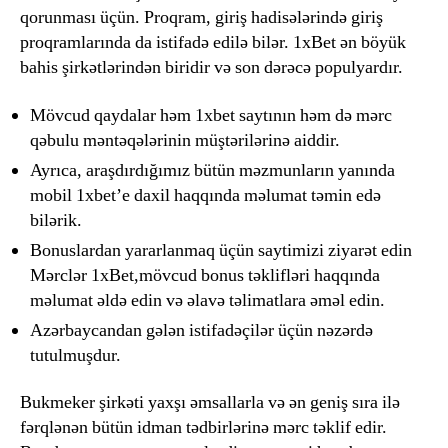
qorunması üçün. Proqram, giriş hadisələrində giriş
proqramlarında da istifadə edilə bilər. 1xBet ən böyük
bahis şirkətlərindən biridir və son dərəcə populyardır.
Mövcud qaydalar həm 1xbet saytının həm də mərc
qəbulu məntəqələrinin müştərilərinə aiddir.
Ayrıca, araşdırdığımız bütün məzmunların yanında
mobil 1xbet’e daxil haqqında məlumat təmin edə
bilərik.
Bonuslardan yararlanmaq üçün saytimizi ziyarət edin
Mərclər 1xBet,mövcud bonus təklifləri haqqında
məlumat əldə edin və əlavə təlimatlara əməl edin.
Azərbaycandan gələn istifadəçilər üçün nəzərdə
tutulmuşdur.
Bukmeker şirkəti yaxşı əmsallarla və ən geniş sıra ilə
fərqlənən bütün idman tədbirlərinə mərc təklif edir.