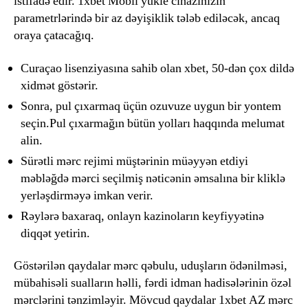
istifadə edir. 1xbet Mobil yukle cihazınızın
parametrlərində bir az dəyişiklik tələb ediləcək, ancaq
oraya çatacağıq.
Curaçao lisenziyasına sahib olan xbet, 50-dən çox dildə
xidmət göstərir.
Sonra, pul çıxarmaq üçün ozuvuze uygun bir yontem
seçin.Pul çıxarmağın bütün yolları haqqında melumat
alin.
Sürətli mərc rejimi müştərinin müəyyən etdiyi
məbləğdə mərci seçilmiş nəticənin əmsalına bir kliklə
yerləşdirməyə imkan verir.
Rəylərə baxaraq, onlayn kazinoların keyfiyyətinə
diqqət yetirin.
Göstərilən qaydalar mərc qəbulu, uduşların ödənilməsi,
mübahisəli sualların həlli, fərdi idman hadisələrinin özəl
mərclərini tənzimləyir. Mövcud qaydalar 1xbet AZ mərc