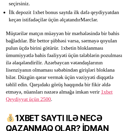
seçirsiniz.
İlk depozit 1xbet bonus saytda ilk dəfə qeydiyyatdan
keçən istifadəçilər üçün əlçatandırMərclər.
Müştərilər matçın müəyyən bir mərhələsində bir bahis
bağladılar. Bir bettor şübhəsi varsa, sərmayə qoyulan
pulun üçdə birini götürür. 1xbetin bloklanması
ümumiyyətlə bahis fəaliyyəti üçün tələblərin pozulması
ilə əlaqələndirilir. Azərbaycan vətəndaşlarının
lisenziyanın olmaması səbəbindən girişləri bloklana
bilər. Düzgün qərar vermək üçün vəziyyəti diqqətlə
təhlil edin. Qarşıdakı görüş haqqında bir fikir əldə
etməyə, nüansları nəzərə almağa imkan verir
1xbet
Qeydiyyat üçün 2500
.
1XBET SAYTI ILƏ NECƏ
QAZANMAQ OLAR? İDMAN