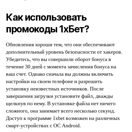
Как использовать
промокоды 1хБет?
Обновления хороши тем, что они обеспечивают
дополнительный уровень безопасности от хакеров.
Убедитесь, что вы совершили оборот бонуса в
течение 30 дней с момента зачисления бонуса на
ваш счет. Однако сначала вы должны включить
настройки на своем телефоне и разрешить
установку неизвестных источников. После
завершения загрузки установите файл, дважды
щелкнув по нему. В установке файла нет ничего
сложного, она занимает всего несколько секунд.
Доступ к программе 1xbet возможен на различных
смарт-устройствах с ОС Android.