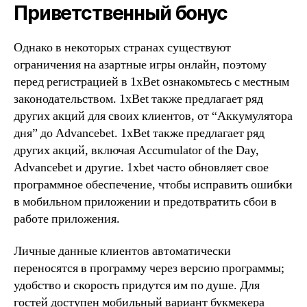
Приветственный бонус
Однако в некоторых странах существуют
ограничения на азартные игры онлайн, поэтому
перед регистрацией в 1xBet ознакомьтесь с местным
законодательством. 1xBet также предлагает ряд
других акций для своих клиентов, от “Аккумулятора
дня” до Advancebet. 1xBet также предлагает ряд
других акций, включая Accumulator of the Day,
Advancebet и другие. 1xbet часто обновляет свое
программное обеспечение, чтобы исправить ошибки
в мобильном приложении и предотвратить сбои в
работе приложения.
Личные данные клиентов автоматически
переносятся в программу через версию программы;
удобство и скорость придутся им по душе. Для
гостей доступен мобильный вариант букмекера