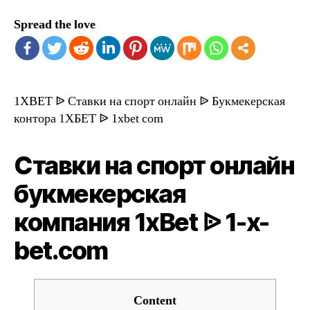
Spread the love
1XBET ᐉ Ставки на спорт онлайн ᐉ Букмекерская
контора 1ХБЕТ ᐉ 1xbet com
Ставки на спорт онлайн
букмекерская
компания 1xBet ᐉ 1-x-
bet.com
Content