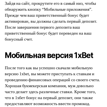
Зайдя на сайт, прокрутите его в самый низ, чтобы
обнаружить кнопку “Мобильные приложения”.
Прежде чем ваш приветственный бонус будет
активирован, вы должны сделать первый депозит.
После завершения первого депозита ваш
приветственный бонус будет переведен на ваш
бонусный счет.
Мобильная версия 1xBet
После того как вы успешно скачали мобильную
версию 1xbet, вы можете приступать к ставкам и
проведению финансовых операций со своего счета.
Хорошая букмекерская компания, муж довольно
часто делает здесь различные ставки. Кроме того,
что в 1хбет бонус на первый депозит, они также
предоставляют возможность ввести промокод.