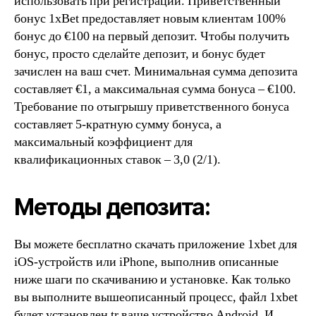
использовать при регистрации. Приветственный
бонус 1xBet предоставляет новым клиентам 100%
бонус до €100 на первый депозит. Чтобы получить
бонус, просто сделайте депозит, и бонус будет
зачислен на ваш счет. Минимальная сумма депозита
составляет €1, а максимальная сумма бонуса – €100.
Требование по отыгрышу приветственного бонуса
составляет 5-кратную сумму бонуса, а
максимальный коэффициент для
квалификационных ставок – 3,0 (2/1).
Методы депозита:
Вы можете бесплатно скачать приложение 1xbet для
iOS-устройств или iPhone, выполнив описанные
ниже шаги по скачиванию и установке. Как только
вы выполните вышеописанный процесс, файл 1xbet
будет установлен tr ваше устройство Android. И