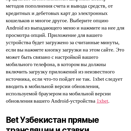
методов пополнения счета и вывода средств, от
кредитных и дебетовых карт до электронных
кошельков и многое другое. Выберите опцию
Android из выпадающего меню и нажмите на нее для
просмотра опций. Приложение для вашего
устройства будет загружено за считанные минуты,
если вы нажмете кнопку загрузки на этом сайте. Это
может быть связано с настройкой вашего
мобильного телефона, в котором вы должны
включить загрузку приложений из неизвестного
источника, если что-то пойдет не так. 1xbet следует
вводить в мобильной версии обновления,
используемой браузером на мобильной версии
обновления вашего Android-устройства
1xbet
.
Bet Узбекистан прямые
трансляции и ставки