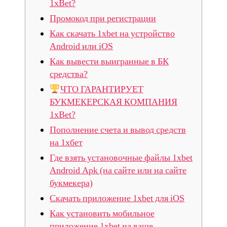
1xBet?
Промокод при регистрации
Как скачать 1xbet на устройство
Android или iOS
Как вывести выигранные в БК
средства?
ЧТО ГАРАНТИРУЕТ
БУКМЕКЕРСКАЯ КОМПАНИЯ
1xBet?
Пополнение счета и вывод средств
на 1xбет
Где взять установочные файлы 1xbet
Android Apk (на сайте или на сайте
букмекера)
Скачать приложение 1xbet для iOS
Как установить мобильное
приложение 1xbet на ваше