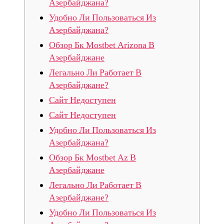
Азербайджана?
Удобно Ли Пользоваться Из
Азербайджана?
Обзор Бк Mostbet Arizona В
Азербайджане
Легально Ли Работает В
Азербайджане?
Сайт Недоступен
Сайт Недоступен
Удобно Ли Пользоваться Из
Азербайджана?
Обзор Бк Mostbet Az В
Азербайджане
Легально Ли Работает В
Азербайджане?
Удобно Ли Пользоваться Из