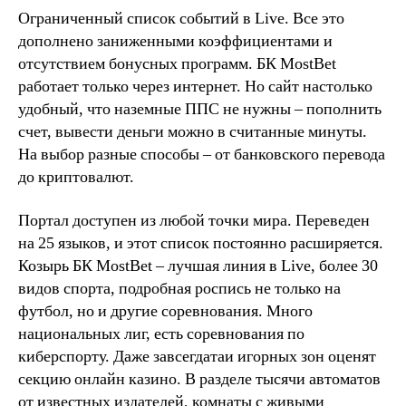
Ограниченный список событий в Live. Все это
дополнено заниженными коэффициентами и
отсутствием бонусных программ. БК MostBet
работает только через интернет. Но сайт настолько
удобный, что наземные ППС не нужны – пополнить
счет, вывести деньги можно в считанные минуты.
На выбор разные способы – от банковского перевода
до криптовалют.
Портал доступен из любой точки мира. Переведен
на 25 языков, и этот список постоянно расширяется.
Козырь БК MostBet – лучшая линия в Live, более 30
видов спорта, подробная роспись не только на
футбол, но и другие соревнования. Много
национальных лиг, есть соревнования по
киберспорту. Даже завсегдатаи игорных зон оценят
секцию онлайн казино. В разделе тысячи автоматов
от известных издателей, комнаты с живыми