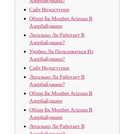
Азербайджана?
Сайт Недоступен
Обзор Бк Mostbet Arizona В
Азербайджане
Легально Ли Работает В
Азербайджане?
Удобно Ли Пользоваться Из
Азербайджана?
Сайт Недоступен
Легально Ли Работает В
Азербайджане?
Обзор Бк Mostbet Arizona В
Азербайджане
Обзор Бк Mostbet Arizona В
Азербайджане
Легально Ли Работает В
Азербайджане?