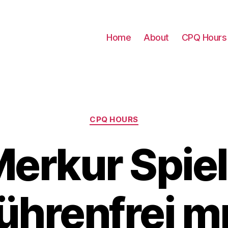
Home
About
CPQ Hours
Categories
CPQ HOURS
erkur Spie
hrenfrei mr