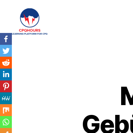
CPQHours
M
Gebü