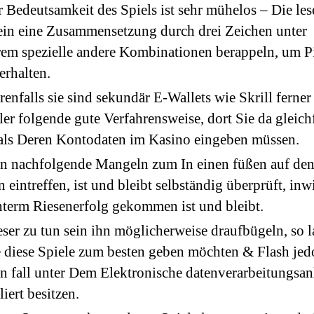
 Bedeutsamkeit des Spiels ist sehr mühelos – Die les
ein eine Zusammensetzung durch drei Zeichen unter
em spezielle andere Kombinationen berappeln, um P
erhalten.
enfalls sie sind sekundär E-Wallets wie Skrill ferner
ler folgende gute Verfahrensweise, dort Sie da gleichf
als Deren Kontodaten im Kasino eingeben müssen.
n nachfolgende Mangeln zum In einen füßen auf de
n eintreffen, ist und bleibt selbständig überprüft, inw
nterm Riesenerfolg gekommen ist und bleibt.
eser zu tun sein ihn möglicherweise draufbügeln, so 
 diese Spiele zum besten geben möchten & Flash jed
n fall unter Dem Elektronische datenverarbeitungsan
liert besitzen.