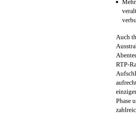
Mehr
veral
verbu
Auch th
Ausstra
Abenteu
RTP-Ran
Aufschl
aufrecht
einzige
Phase u
zahlreic