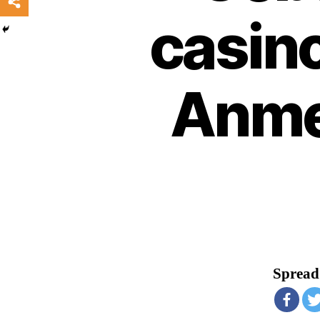
casin
Anme
Spread 