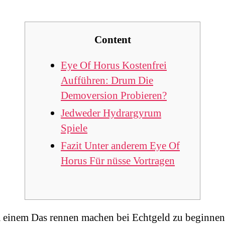
Content
Eye Of Horus Kostenfrei
Aufführen: Drum Die
Demoversion Probieren?
Jedweder Hydrargyrum
Spiele
Fazit Unter anderem Eye Of
Horus Für nüsse Vortragen
einem Das rennen machen bei Echtgeld zu beginnen,