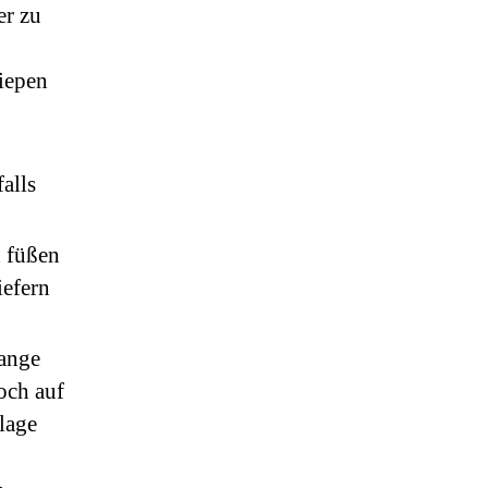
er zu
iepen
alls
n füßen
iefern
lange
och auf
lage