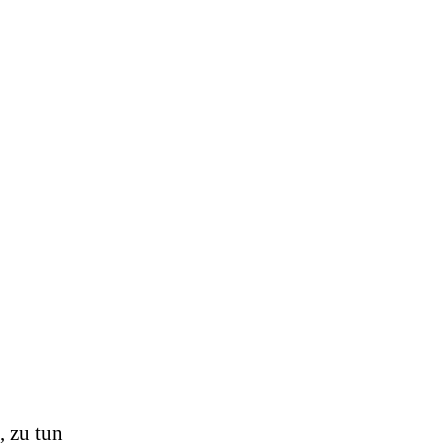
 zu tun