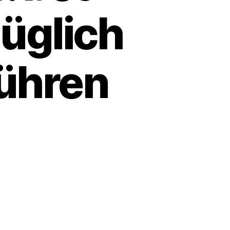
üglich
ühren