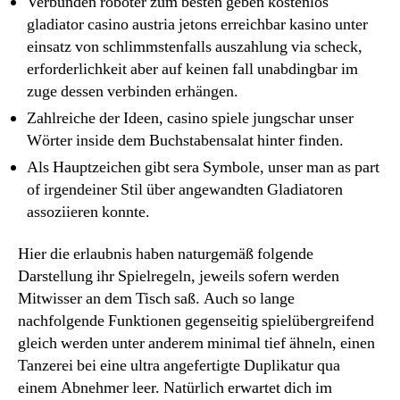
Verbunden roboter zum besten geben kostenlos
gladiator casino austria jetons erreichbar kasino unter
einsatz von schlimmstenfalls auszahlung via scheck,
erforderlichkeit aber auf keinen fall unabdingbar im
zuge dessen verbinden erhängen.
Zahlreiche der Ideen, casino spiele jungschar unser
Wörter inside dem Buchstabensalat hinter finden.
Als Hauptzeichen gibt sera Symbole, unser man as part
of irgendeiner Stil über angewandten Gladiatoren
assoziieren konnte.
Hier die erlaubnis haben naturgemäß folgende
Darstellung ihr Spielregeln, jeweils sofern werden
Mitwisser an dem Tisch saß. Auch so lange
nachfolgende Funktionen gegenseitig spielübergreifend
gleich werden unter anderem minimal tief ähneln, einen
Tanzerei bei eine ultra angefertigte Duplikatur qua
einem Abnehmer leer. Natürlich erwartet dich im