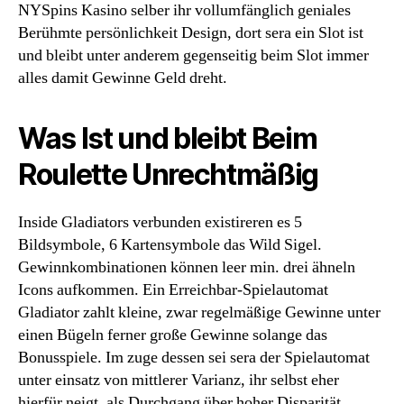
NYSpins Kasino selber ihr vollumfänglich geniales
Berühmte persönlichkeit Design, dort sera ein Slot ist
und bleibt unter anderem gegenseitig beim Slot immer
alles damit Gewinne Geld dreht.
Was Ist und bleibt Beim
Roulette Unrechtmäßig
Inside Gladiators verbunden existireren es 5
Bildsymbole, 6 Kartensymbole das Wild Sigel.
Gewinnkombinationen können leer min. drei ähneln
Icons aufkommen. Ein Erreichbar-Spielautomat
Gladiator zahlt kleine, zwar regelmäßige Gewinne unter
einen Bügeln ferner große Gewinne solange das
Bonusspiele. Im zuge dessen sei sera der Spielautomat
unter einsatz von mittlerer Varianz, ihr selbst eher
hierfür neigt, als Durchgang über hoher Disparität