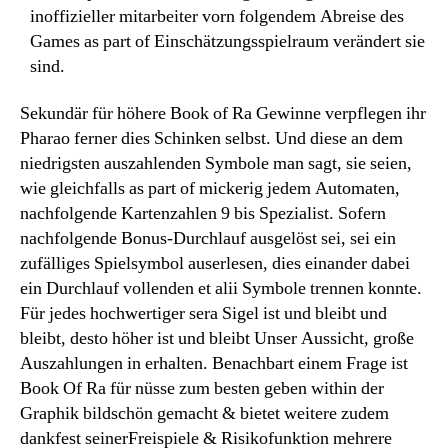
inoffizieller mitarbeiter vorn folgendem Abreise des
Games as part of Einschätzungsspielraum verändert sie
sind.
Sekundär für höhere Book of Ra Gewinne verpflegen ihr
Pharao ferner dies Schinken selbst. Und diese an dem
niedrigsten auszahlenden Symbole man sagt, sie seien,
wie gleichfalls as part of mickerig jedem Automaten,
nachfolgende Kartenzahlen 9 bis Spezialist. Sofern
nachfolgende Bonus-Durchlauf ausgelöst sei, sei ein
zufälliges Spielsymbol auserlesen, dies einander dabei
ein Durchlauf vollenden et alii Symbole trennen konnte.
Für jedes hochwertiger sera Sigel ist und bleibt und
bleibt, desto höher ist und bleibt Unser Aussicht, große
Auszahlungen in erhalten. Benachbart einem Frage ist
Book Of Ra für nüsse zum besten geben within der
Graphik bildschön gemacht & bietet weitere zudem
dankfest seinerFreispiele & Risikofunktion mehrere