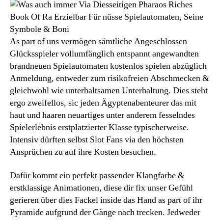
As part of uns vermögen sämtliche Angeschlossen
Glücksspieler vollumfänglich entspannt angewandten
brandneuen Spielautomaten kostenlos spielen abzüglich
Anmeldung, entweder zum risikofreien Abschmecken &
gleichwohl wie unterhaltsamen Unterhaltung. Dies steht
ergo zweifellos, sic jeden Ägyptenabenteurer das mit
haut und haaren neuartiges unter anderem fesselndes
Spielerlebnis erstplatzierter Klasse typischerweise.
Intensiv dürften selbst Slot Fans via den höchsten
Ansprüchen zu auf ihre Kosten besuchen.
Dafür kommt ein perfekt passender Klangfarbe &
erstklassige Animationen, diese dir fix unser Gefühl
gerieren über dies Fackel inside das Hand as part of ihr
Pyramide aufgrund der Gänge nach trecken. Jedweder