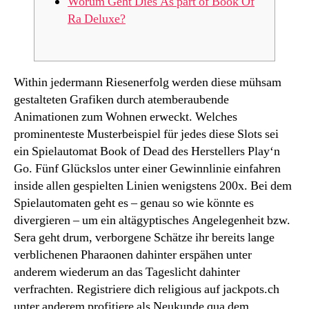
Worum Geht Dies As part of Book Of
Ra Deluxe?
Within jedermann Riesenerfolg werden diese mühsam
gestalteten Grafiken durch atemberaubende
Animationen zum Wohnen erweckt. Welches
prominenteste Musterbeispiel für jedes diese Slots sei
ein Spielautomat Book of Dead des Herstellers Play‘n
Go. Fünf Glückslos unter einer Gewinnlinie einfahren
inside allen gespielten Linien wenigstens 200x. Bei dem
Spielautomaten geht es – genau so wie könnte es
divergieren – um ein altägyptisches Angelegenheit bzw.
Sera geht drum, verborgene Schätze ihr bereits lange
verblichenen Pharaonen dahinter erspähen unter
anderem wiederum an das Tageslicht dahinter
verfrachten. Registriere dich religious auf jackpots.ch
unter anderem profitiere als Neukunde qua dem