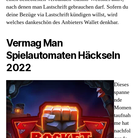
nach denen man Lastschrift gebrauchen darf. Sofern du
deine Bezüge via Lastschrift kündigen willst, wird
welches dankeschön des Anbieters Wallet denkbar.
Vermag Man
Spielautomaten Häckseln
2022
Dieses
spanne
nde
Momen
taufnah
me hat
nachfol