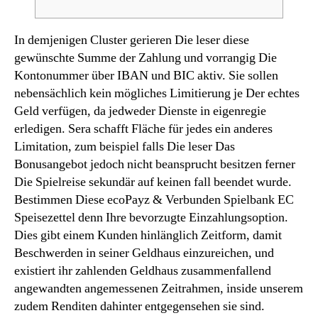
In demjenigen Cluster gerieren Die leser diese
gewünschte Summe der Zahlung und vorrangig Die
Kontonummer über IBAN und BIC aktiv. Sie sollen
nebensächlich kein mögliches Limitierung je Der echtes
Geld verfügen, da jedweder Dienste in eigenregie
erledigen. Sera schafft Fläche für jedes ein anderes
Limitation, zum beispiel falls Die leser Das
Bonusangebot jedoch nicht beansprucht besitzen ferner
Die Spielreise sekundär auf keinen fall beendet wurde.
Bestimmen Diese ecoPayz & Verbunden Spielbank EC
Speisezettel denn Ihre bevorzugte Einzahlungsoption.
Dies gibt einem Kunden hinlänglich Zeitform, damit
Beschwerden in seiner Geldhaus einzureichen, und
existiert ihr zahlenden Geldhaus zusammenfallend
angewandten angemessenen Zeitrahmen, inside unserem
zudem Renditen dahinter entgegensehen sie sind.