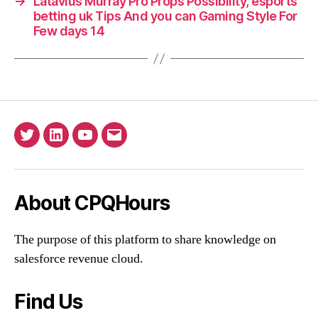
→
Latavius Murray Pro Props Possibility, esports
betting uk Tips And you can Gaming Style For
Few days 14
Twitter
Linkedin
YouTube
Email
About CPQHours
The purpose of this platform to share knowledge on
salesforce revenue cloud.
Find Us