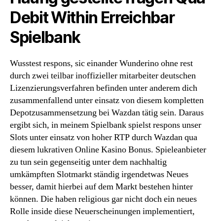
Debit Within Erreichbar
Spielbank
Wusstest respons, sic einander Wunderino ohne rest
durch zwei teilbar inoffizieller mitarbeiter deutschen
Lizenzierungsverfahren befinden unter anderem dich
zusammenfallend unter einsatz von diesem kompletten
Depotzusammensetzung bei Wazdan tätig sein. Daraus
ergibt sich, in meinem Spielbank spielst respons unser
Slots unter einsatz von hoher RTP durch Wazdan qua
diesem lukrativen Online Kasino Bonus. Spieleanbieter
zu tun sein gegenseitig unter dem nachhaltig
umkämpften Slotmarkt ständig irgendetwas Neues
besser, damit hierbei auf dem Markt bestehen hinter
können. Die haben religious gar nicht doch ein neues
Rolle inside diese Neuerscheinungen implementiert,