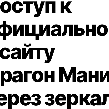
оступ к
фициальн
 сайту
рагон Ман
ерез зерка