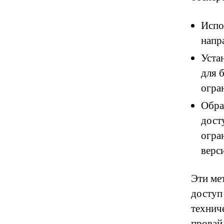
Испо
напр
Уста
для 
огра
Обра
дост
огра
верс
Эти ме
доступ
технич
провай