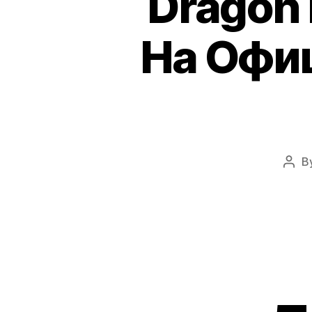
Dragon
На Офи
B
Post
auth