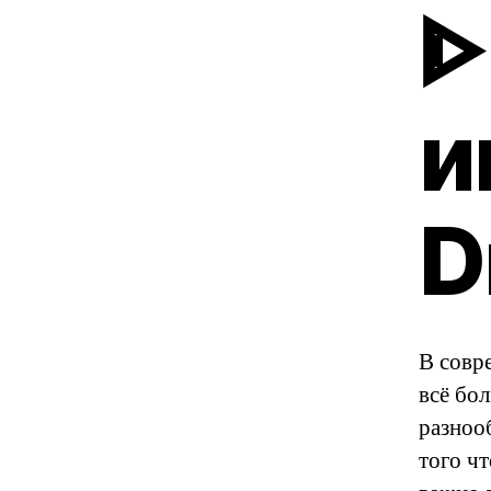
ᐈ
и
D
В совр
всё бо
разноо
того ч