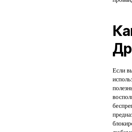
Ка
Др
Если в
исполь
полезн
воспол
беспре
предна
блокир