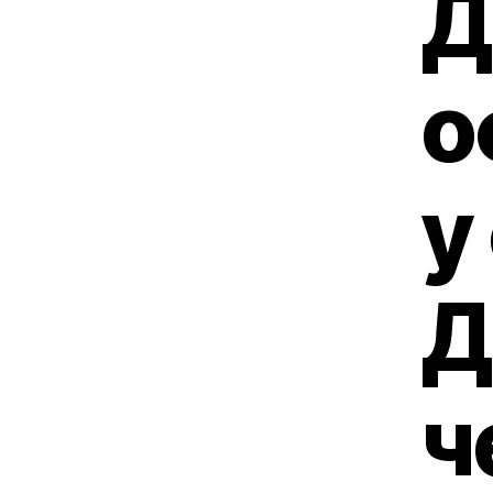
Д
о
у
Д
ч