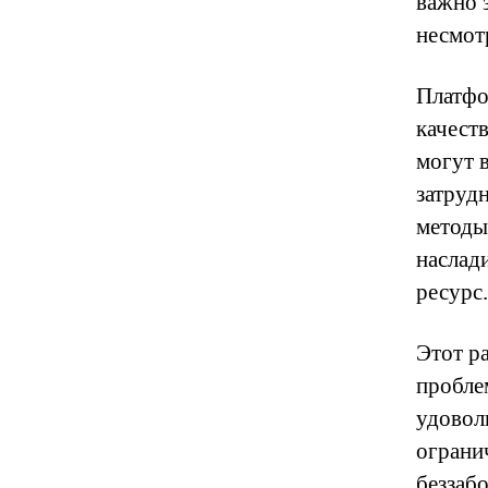
важно з
несмот
Платфо
качест
могут 
затруд
методы
наслад
ресурс.
Этот р
пробле
удовол
ограни
беззаб