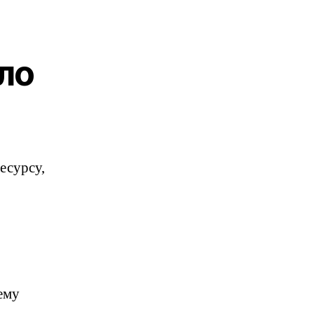
ло
есурсу,
ему