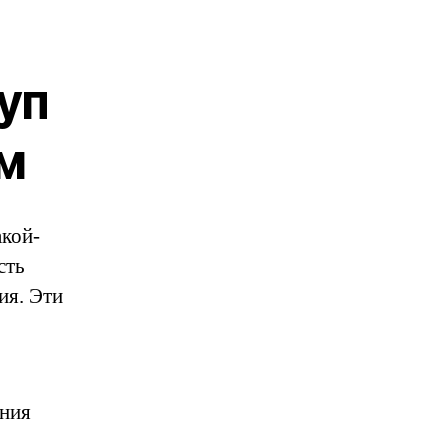
уп
м
акой-
сть
ия. Эти
ения