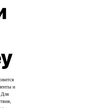
и
ey
овится
менты и
 Для
твия,