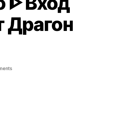
 ᐈ Вход
 Драгон
on
ments
Dragon
Money
Зеркало
ᐈ
Вход
На
Официальный
Сайт
Драгон