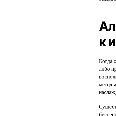
Ал
к 
Когда 
либо п
воспол
методы
наслаж
Сущест
беспер