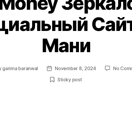
 Money Зеркало
циальный Сайт
Мани
y
garima baranwal
November 8, 2024
No Com
Post
or
date
Sticky post