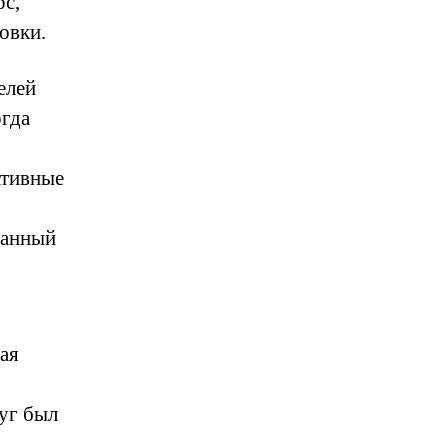
рс,
овки.
елей
гда
ативные
данный
ая
суг был