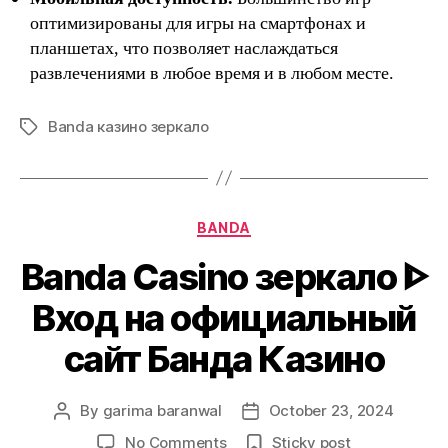
оптимизированы для игры на смартфонах и
планшетах, что позволяет наслаждаться
развлечениями в любое время и в любом месте.
Banda казино зеркало
Tags
Categories
BANDA
Banda Casino зеркало ᐈ
Вход на официальный
сайт Банда Казино
By
garima baranwal
October 23, 2024
Post
Post
author
date
on
No Comments
Sticky post