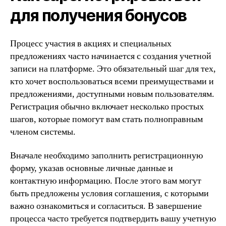
для получения бонусов
Процесс участия в акциях и специальных
предложениях часто начинается с создания учетной
записи на платформе. Это обязательный шаг для тех,
кто хочет воспользоваться всеми преимуществами и
предложениями, доступными новым пользователям.
Регистрация обычно включает несколько простых
шагов, которые помогут вам стать полноправным
членом системы.
Вначале необходимо заполнить регистрационную
форму, указав основные личные данные и
контактную информацию. После этого вам могут
быть предложены условия соглашения, с которыми
важно ознакомиться и согласиться. В завершение
процесса часто требуется подтвердить вашу учетную