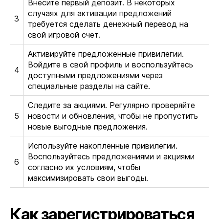
Внесите первый депозит. В некоторых
случаях для активации предложений
3
требуется сделать денежный перевод на
свой игровой счет.
Активируйте предложенные привилегии.
Войдите в свой профиль и воспользуйтесь
4
доступными предложениями через
специальные разделы на сайте.
Следите за акциями. Регулярно проверяйте
5
новости и обновления, чтобы не пропустить
новые выгодные предложения.
Используйте накопленные привилегии.
Воспользуйтесь предложениями и акциями
6
согласно их условиям, чтобы
максимизировать свои выгоды.
Как зарегистрироваться