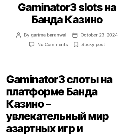
Gaminator3 slots на
Банда Казино
By
garima baranwal
October 23, 2024
Post
Post
author
date
on
No Comments
Sticky post
Gaminator3
slots
на
Банда
Gaminator3 слоты на
Казино
платформе Банда
Казино –
увлекательный мир
азартных игр и