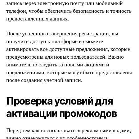
запись через электронную почту или мобильный
телефон, чтобы обеспечить безопасность и точность
предоставленных данных.
После успешного завершения регистрации, вы
получите доступ к платформе и сможете
активировать все доступные предложения, которые
предусмотрены для новых пользователей. Важно
внимательно следить за новыми акциями и
предложениями, которые могут быть предоставлены
после создания учетной записи.
Проверка условий для
активации промокодов
Перед тем как воспользоваться рекламными кодами,
важно ознакомиться с их особенностями и