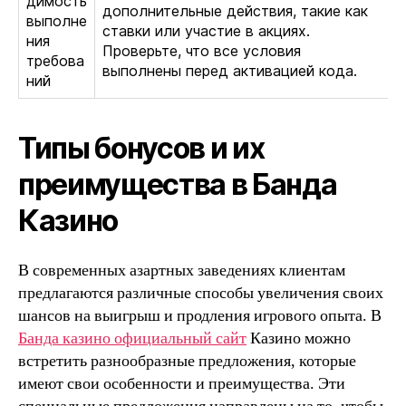
димость
дополнительные действия, такие как
выполне
ставки или участие в акциях.
ния
Проверьте, что все условия
требова
выполнены перед активацией кода.
ний
Типы бонусов и их
преимущества в Банда
Казино
В современных азартных заведениях клиентам
предлагаются различные способы увеличения своих
шансов на выигрыш и продления игрового опыта. В
Банда казино официальный сайт
Казино можно
встретить разнообразные предложения, которые
имеют свои особенности и преимущества. Эти