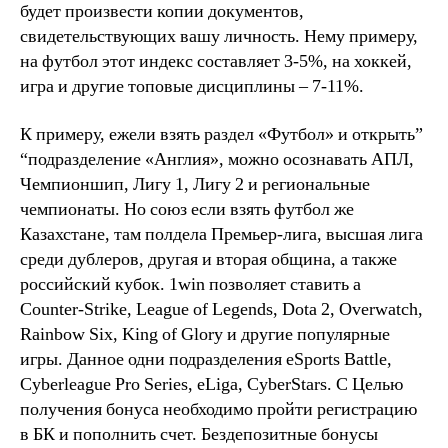
будет произвести копии документов,
свидетельствующих вашу личность. Нему примеру,
на футбол этот индекс составляет 3-5%, на хоккей,
игра и другие топовые дисциплины – 7-11%.
К примеру, ежели взять раздел «Футбол» и открыть”
“подразделение «Англия», можно осознавать АПЛ,
Чемпионшип, Лигу 1, Лигу 2 и региональные
чемпионаты. Но союз если взять футбол же
Казахстане, там полдела Премьер-лига, высшая лига
среди дублеров, другая и вторая община, а также
российский кубок. 1win позволяет ставить а
Counter-Strike, League of Legends, Dota 2, Overwatch,
Rainbow Six, King of Glory и другие популярные
игры. Данное одни подразделения eSports Battle,
Cyberleague Pro Series, eLiga, CyberStars. С Целью
получения бонуса необходимо пройти регистрацию
в БК и пополнить счет. Бездепозитные бонусы