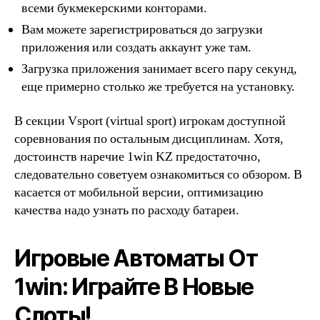
всеми букмекерскими конторами.
Вам можете зарегистрироваться до загрузки
приложения или создать аккаунт уже там.
Загрузка приложения занимает всего пару секунд,
еще примерно столько же требуется на установку.
В секции Vsport (virtual sport) игрокам доступной
соревнования по остальным дисциплинам. Хотя,
достоинств наречие 1win KZ предостаточно,
следовательно советуем ознакомиться со обзором. В
касается от мобильной версии, оптимизацию
качества надо узнать по расходу батареи.
Игровые Автоматы От
1win: Играйте В Новые
Слоты!