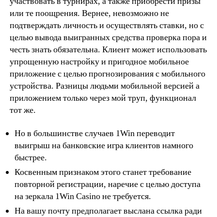
участвовать в турнирах, а также приобрести призы
или те поощрения. Вернее, невозможно не
подтверждать личность и осуществлять ставки, но с
целью вывода выигранных средства проверка пора и
честь знать обязательна. Клиент может использовать
упрощенную настройку и пригодное мобильное
приложение с целью прогнозирования с мобильного
устройства. Разницы людьми мобильной версией а
приложением только через мой труп, функционал
тот же.
Но в большинстве случаев 1Win переводит
выигрыш на банковские игра клиентов намного
быстрее.
Косвенным признаком этого станет требование
повторной регистрации, наречие с целью доступа
на зеркала 1Win Casino не требуется.
На вашу почту предполагает выслана ссылка ради