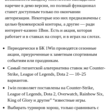
наречие в демо версии, но полный функционал
станет доступным только по окончании
авторизации. Некоторые изо них предназначены с
целью букмекерской конторы, а другие — ради
интернет-казино 1Вин. Есть и акция, которая
работает и в ставках на спорт, и в играх на слотах.
Периодически в БК 1Win проводятся сезонные
акции, приуроченные к заметным спортивным
событиям или праздникам.
Самый гигантской альтернатива ставок же Counter-
Strike, League of Legends, Dota 2 — 10–25
вариантов.
1win позволяет поставлены на Counter-Strike,
League of Legends, Dota 2, Overwatch, Rainbow Six,
King of Glory и другие” “известные игры.
Выбирать турниров хорош, только сравнивать с