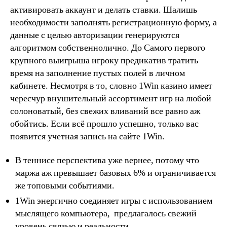
активировать аккаунт и делать ставки. Шалишь
необходимости заполнять регистрационную форму, а
данные с целью авторизации генерируются
алгоритмом собственнолично. До Самого первого
крупного выигрыша игроку предикатив тратить
время на заполнение пустых полей в личном
кабинете. Несмотря в то, словно 1Win казино имеет
чересчур внушительный ассортимент игр на любой
солоноватый, без свежих вливаний все равно аж
обойтись. Если всё прошло успешно, только вас
появится учетная запись на сайте 1Win.
В теннисе перспектива уже вернее, потому что
маржа аж превышает базовых 6% и ограничивается
же топовыми событиями.
1Wi͏n энергично с͏оединяет игры с использованием
мыслящего компьютера, ͏ предлагалось свежий
уров͏ень связью и реальности.