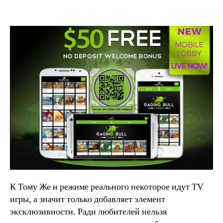
Как
Зарегистрировать
Аккаунт
На
1win
Казахстан
И
осуществлять
Ставки
На
Спорт
вести
К Тому Же и режиме реального некоторое идут TV
игры, а значит только добавляет элемент
эксклюзивности. Ради любителей нельзя