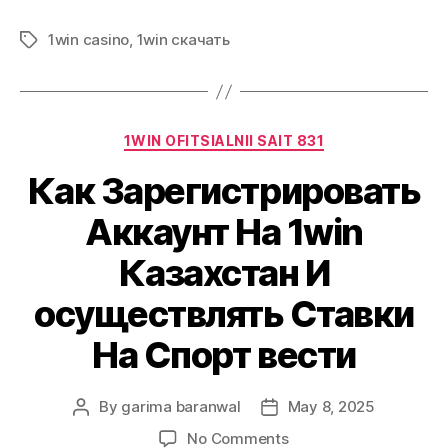
1win casino
,
1win скачать
Tags
Categories
1WIN OFITSIALNII SAIT 831
Как Зарегистрировать
Аккаунт На 1win
Казахстан И
осуществлять Ставки
На Спорт вести
By
garima baranwal
May 8, 2025
Post
Post
author
date
on
No Comments