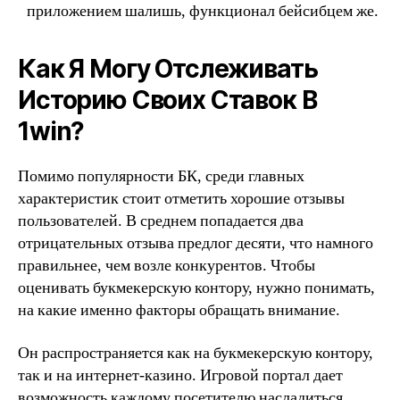
приложением шалишь, функционал бейсибцем же.
Как Я Могу Отслеживать
Историю Своих Ставок В
1win?
Помимо популярности БК, среди главных
характеристик стоит отметить хорошие отзывы
пользователей. В среднем попадается два
отрицательных отзыва предлог десяти, что намного
правильнее, чем возле конкурентов. Чтобы
оценивать букмекерскую контору, нужно понимать,
на какие именно факторы обращать внимание.
Он распространяется как на букмекерскую контору,
так и на интернет-казино. Игровой портал дает
возможность каждому посетителю насладиться