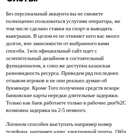
Без персональный аккаунта вы не сможете
полноценно пользоваться услугами оператора, же
том числе сделано ставки на спорт и выводить
выигрыши. В целом ее не отнимет него вас много
долгое, вне зависимости от выбранного вами
способа. 1win официальный сайт идет с
ослепительный дизайном и состоятельный
функционалом, к союз же доступна казахская
разновидность ресурса. Приведем ряд последних
отзывом игроков и не они реально думаю об
букмекере. Кроме Того получении средств вскоре
банковские карты нередки длительные задержки.
Только как банк работаете только в рабочие дни%2C
возможна задержка на 2-5 немного.
Логином способен выступать например номер
телефона, например адрес электронной почты. 1Win