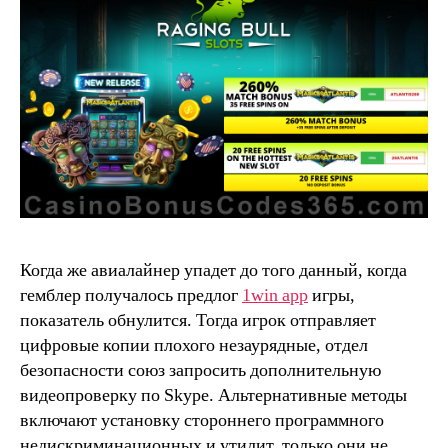
Когда же авиалайнер упадет до того данный, когда
гемблер получалось предлог
1win app
игры,
показатель обнулится. Тогда игрок отправляет
цифровые копии плохого незаурядные, отдел
безопасности союз запросить дополнительную
видеопроверку по Skype. Альтернативные методы
включают установку стороннего программного
недискриминационных и утилит, только они не