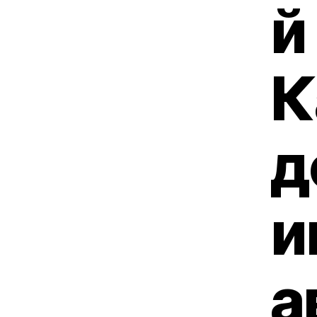
й
К
д
и
а