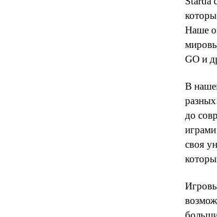
Starda
которы
Наше о
мировы
GO и д
В наше
разных
до сов
играми
своя у
которы
Игровы
возмож
больши