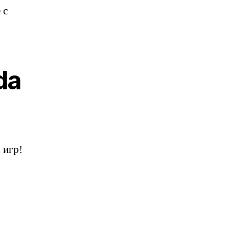
 с
da
 игр!