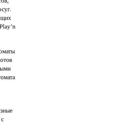
тов,
суг.
ущих
Play’n
томаты
лотов
ными
томата
азные
 с