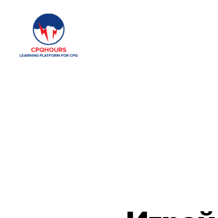
CPQHours