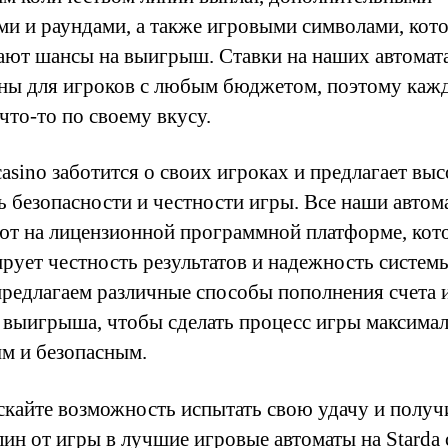
ми и раундами, а также игровыми символами, кот
ют шансы на выигрыш. Ставки на наших автомат
ны для игроков с любым бюджетом, поэтому каж
что-то по своему вкусу.
casino заботится о своих игроках и предлагает вы
ь безопасности и честности игры. Все наши автом
ют на лицензионной программной платформе, кот
ирует честность результатов и надежность систем
предлагаем различные способы пополнения счета 
 выигрыша, чтобы сделать процесс игры максима
м и безопасным.
скайте возможность испытать свою удачу и получ
ин от игры в лучшие игровые автоматы на Starda c