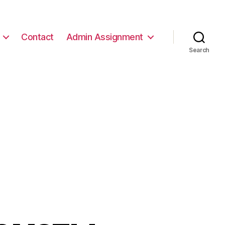
Contact
Admin Assignment
Search