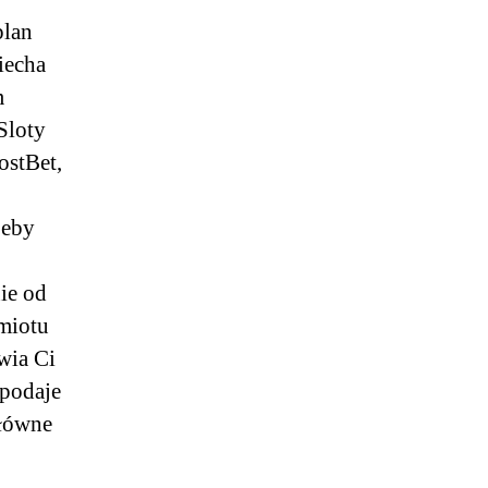
plan
iecha
m
Sloty
ostBet,
Żeby
ie od
miotu
wia Ci
 podaje
główne