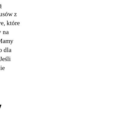
ą
nusów z
e, które
y na
 Mamy
o dla
Jeśli
ie
y