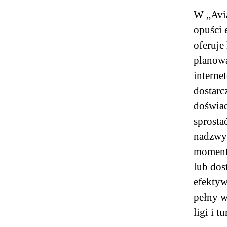
W „Avia
opuści 
oferuje
planowa
interne
dostar
doświad
sprost
nadzwyc
momentu
lub dos
efektyw
pełny w
ligi i t