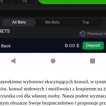
szerokiemu wyborowi ekscytujących konsol, w tymż
ów, konsol stołowych i możliwości z krupierem na 
yszuka coś dla własnej osoby. Nasza podest wyznac
nym obszarze Swoje bezpieczeństwo i proponuje pr