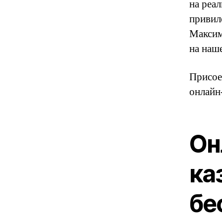
на реа
привил
Максим
на наше
Присое
онлайн
Он
ка
бе