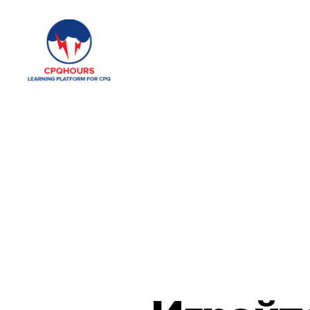
CPQHours