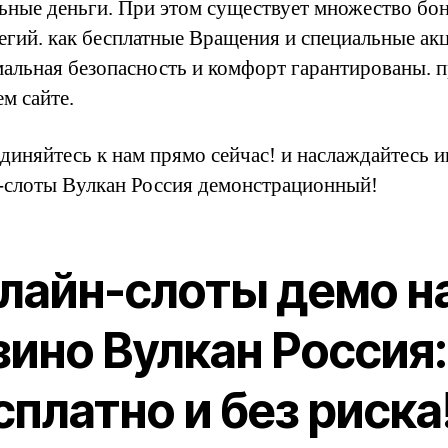
льные деньги. При этом существует множество бон
егий. как бесплатные Вращения и специальные акц
альная безопасность и комфорт гарантированы. п
м сайте.
диняйтесь к нам прямо сейчас! и наслаждайтесь и
-слоты Вулкан Россия демонстрационный!
лайн-слоты демо н
зино Вулкан Россия:
сплатно и без риска