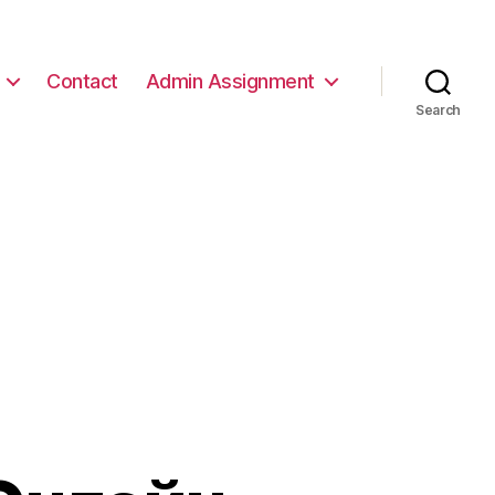
Contact
Admin Assignment
Search