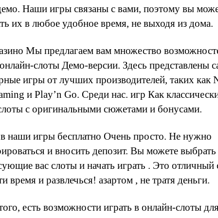
демо. Наши игры связаны с вами, поэтому вы мож
ть их в любое удобное время, не выходя из дома.
азино Мы предлагаем вам множество возможност
 онлайн-слоты Демо-версии. Здесь представлены 
рные игры от лучших производителей, таких как N
ming и Play’n Go. Среди нас. игр Как классически
слоты с оригинальными сюжетами и бонусами.
 в наши игры бесплатно Очень просто. Не нужно
рироваться и вносить депозит. Вы можете выбрать
сующие вас слоты и начать играть . Это отличный
и время и развлечься! азартом , не тратя деньги.
того, есть возможности играть в онлайн-слоты дл