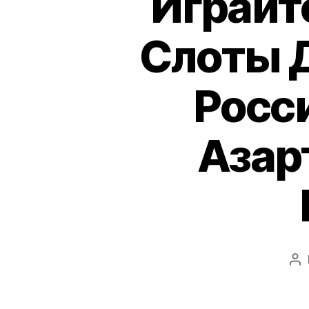
Играйт
Слоты Д
Росс
Азар
Po
au