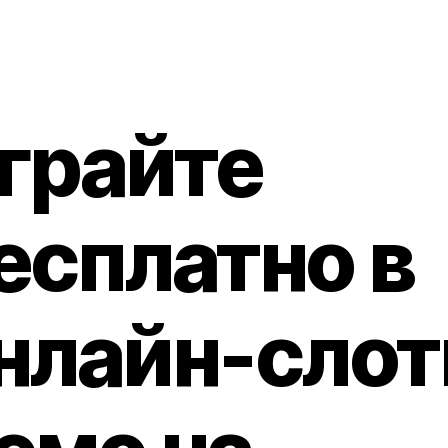
грайте
есплатно в
нлайн-сло