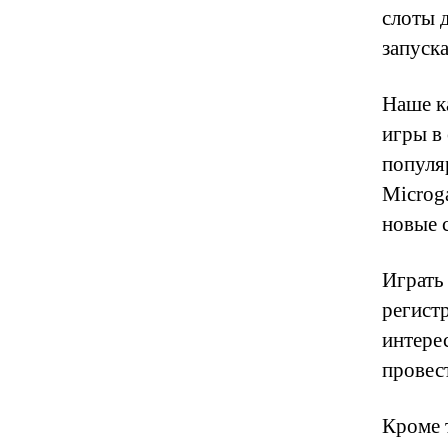
слоты 
запуска
Наше к
игры в
популя
Microga
новые 
Играть
регист
интере
провест
Кроме 