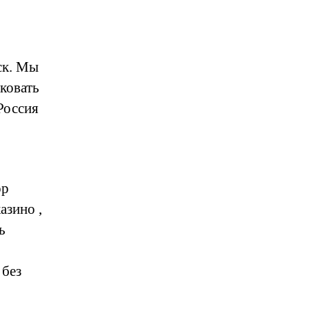
ск. Мы
ковать
Россия
ор
азино ,
ь
 без