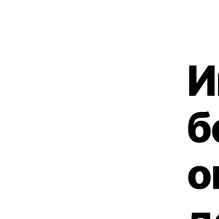
И
б
о