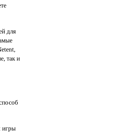
ете
ей для
самые
etent,
е, так и
 способ
я игры