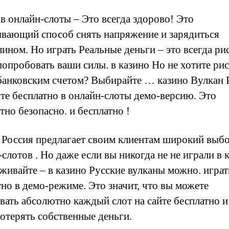
 в онлайн-слоты – Это всегда здорово! Это
ывающий способ снять напряжение и зарядиться
лином. Но играть Реальные деньги – это всегда ри
попробовать ваши силы. в казино Но не хотите рис
банковским счетом? Выбирайте … казино Вулкан 
йте бесплатно в онлайн-слоты демо-версию. Это
но безопасно. и бесплатно !
 Россия предлагает своим клиентам широкий выб
слотов . Но даже если вы никогда не не играли в к
еживайте – в казино Русские вулканы можно. играт
тно в демо-режиме. Это значит, что вы можете
вать абсолютно каждый слот на сайте бесплатно и
потерять собственные деньги.