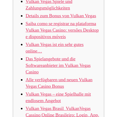
Vulkan Vegas Spiele und
Zahlungsmöglichkeiten
Details zum Bonus von Vulkan Vegas
Saiba como se registrar na plataforma
Vulkan Vegas Casino: versões Desktop
e dispositivos móveis
Vulkan Vegas ist ein sehr gutes
online…
Das Spielangebote und die
Softwareanbieter im Vulkan Vegas
Casino
Alle verfügbaren und neuen Vulkan
Vegas Casino Bonus
Vulkan Vegas – eine Spielhalle mit
endlosem Angebot
Vulkan Vegas Brasil ️ VulkanVegas
Cassino Online Brasileiro: Login, App,