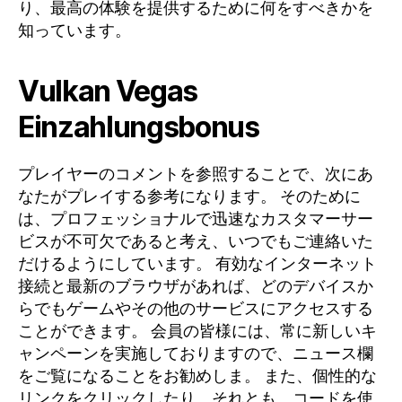
り、最高の体験を提供するために何をすべきかを
知っています。
Vulkan Vegas
Einzahlungsbonus
プレイヤーのコメントを参照することで、次にあ
なたがプレイする参考になります。 そのために
は、プロフェッショナルで迅速なカスタマーサー
ビスが不可欠であると考え、いつでもご連絡いた
だけるようにしています。 有効なインターネット
接続と最新のブラウザがあれば、どのデバイスか
らでもゲームやその他のサービスにアクセスする
ことができます。 会員の皆様には、常に新しいキ
ャンペーンを実施しておりますので、ニュース欄
をご覧になることをお勧めしま。 また、個性的な
リンクをクリックしたり、それとも、コードを使