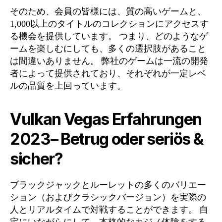
そのため、会員の皆様には、質の高いゲームと、
1,000以上のタイトルのコレクションにアクセスす
る機会を提供しています。 つまり、どのようなゲ
ームを楽しむにしても、多くの選択肢があること
は間違いありません。 弊社のゲームは一流の開発
者によって提供されており、それぞれが一定レベ
ルの品質を上回っています。
Vulkan Vegas Erfahrungen
2023– Betrug oder seriös &
sicher?
ブラックジャックとルーレットの多くのバリエー
ション（およびクラシックバージョン）を実際の
人とリアルタイムで対戦することができます。 自