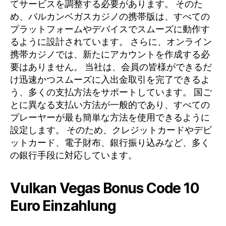
てサービスを調整する必要があります。 そのた
め、バルカンベガスカジノの携帯版は、すべての
プラットフォームやデバイスでスムーズに動作す
るように設計されています。 さらに、オンライン
携帯カジノでは、新たにアカウントを作成する必
要はありません。 当社は、会員の皆様ができるだ
け迅速かつスムーズに入出金取引を完了できるよ
う、多くの支払方法をサポートしています。 国ご
とに異なる支払い方法が一般的であり、すべての
プレーヤーが最も簡単な方法を使用できるように
設定します。 そのため、クレジットカードやデビ
ットカード、電子財布、銀行振り込みなど、多く
の銀行手段に対応しています。
Vulkan Vegas Bonus Code 10
Euro Einzahlung