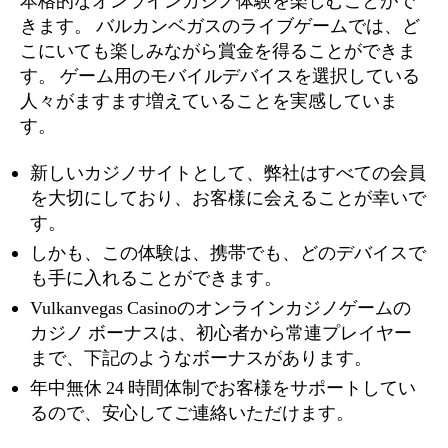
本格的なオンラインカジノ体験を楽しむことがで
きます。 バルカンベガスのライブゲームでは、ど
こにいても楽しみながら賞金を得ることができま
す。 ゲーム用のモバイルデバイスを選択している
人々がますます増えていることを実感していま
す。
新しいカジノサイトとして、弊社はすべての会員
を大切にしており、お客様に会えることが幸いで
す。
しかも、この体験は、携帯でも、どのデバイスで
も手に入れることができます。
Vulkanvegas Casinoのオンラインカジノゲームの
カジノ ボーナスは、初心者から常連プレイヤー
まで、下記のようなボーナスがあります。
年中無休 24 時間体制でお客様をサポートしてい
るので、安心してご連絡いただけます。