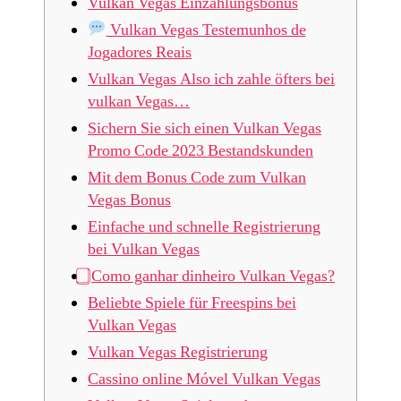
Vulkan Vegas Einzahlungsbonus
Vulkan Vegas Testemunhos de
Jogadores Reais
Vulkan Vegas Also ich zahle öfters bei
vulkan Vegas…
Sichern Sie sich einen Vulkan Vegas
Promo Code 2023 Bestandskunden
Mit dem Bonus Code zum Vulkan
Vegas Bonus
Einfache und schnelle Registrierung
bei Vulkan Vegas
⃣ Como ganhar dinheiro Vulkan Vegas?
Beliebte Spiele für Freespins bei
Vulkan Vegas
Vulkan Vegas Registrierung
Cassino online Móvel Vulkan Vegas