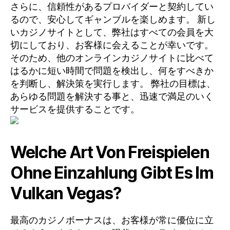
さらに、信頼性があるプロバイダーと契約してい
るので、安心してギャンブルを楽しめます。 新し
いカジノサイトとして、弊社はすべての会員を大
切にしており、お客様に会えることが幸いです。
そのため、他のオンラインカジノサイトに比べて
はるかに短い時間で問題を検出し、何をすべきか
を判断し、解決策を実行します。 弊社の目標は、
あらゆる問題を解決する事と、迅速で満足のいく
サービスを提供することです。
Welche Art Von Freispielen
Ohne Einzahlung Gibt Es Im
Vulkan Vegas?
最高のカジノボーナスは、お客様が常に優位に立