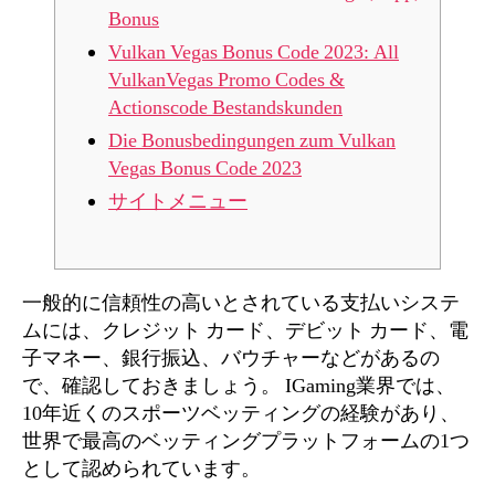
Bonus
Vulkan Vegas Bonus Code 2023: All
VulkanVegas Promo Codes &
Actionscode Bestandskunden
Die Bonusbedingungen zum Vulkan
Vegas Bonus Code 2023
サイトメニュー
一般的に信頼性の高いとされている支払いシステ
ムには、クレジット カード、デビット カード、電
子マネー、銀行振込、バウチャーなどがあるの
で、確認しておきましょう。 IGaming業界では、
10年近くのスポーツベッティングの経験があり、
世界で最高のベッティングプラットフォームの1つ
として認められています。