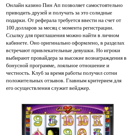
Онлайн казино Пин Ап позволяет самостоятельно
приводить друзей и получать за это солидные
подарки. От реферала требуется ввести на счет от
100 долларов за месяц с момента регистрации.
Ссылку для приглашения можно найти в личном
кабинете. Оно оригинально оформлено, в разделах
встречают привлекательные девушки. Но игроки
выбирают провайдера за высокие вознаграждения в
бонусной программе, лояльное отношение и
честность. Клуб за время работы получил сотни
положительных отзывов. Главным критерием для
его осуществления служит вейджер.