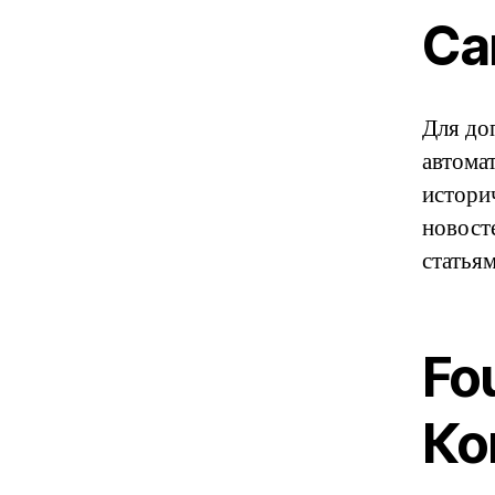
Са
Для до
автома
истори
новост
статьям
Fo
Ко