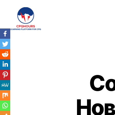
CPQHours
Со
Нов