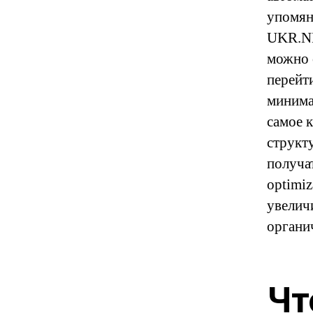
упомян
UKR.NE
можно 
перейт
минима
самое 
структ
получа
optimiz
увелич
органи
Чт