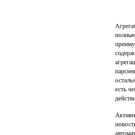
Агрега
полные
преиму
содерж
агрега
парсинг
остальн
есть ч
действ
Активн
новост
автома