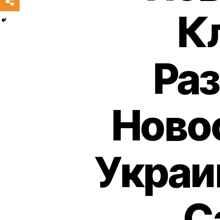
К
Раз
Ново
Украи
С