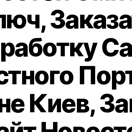
люч, Заказа
работку С
стного Порт
не Киев, За
айт Новост