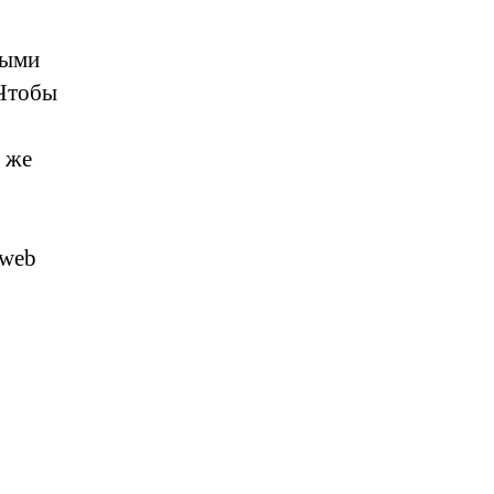
рыми
 Чтобы
 же
 web