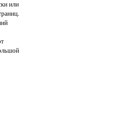
ски или
траниц.
ний
ют
большой