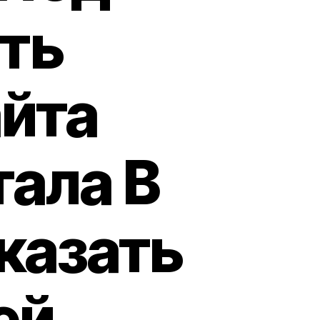
ть
айта
ала В
казать
ей