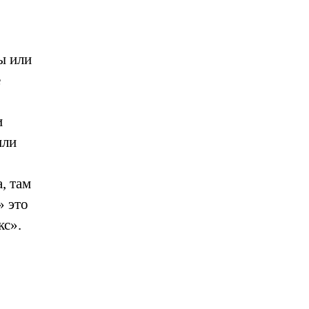
ы или
е
и
или
, там
» это
кс».