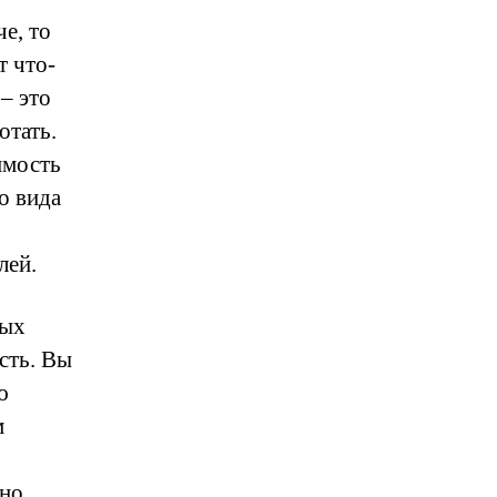
е, то
т что-
– это
отать.
имость
о вида
лей.
ных
сть. Вы
ю
м
нно