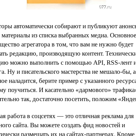
торы автоматически собирают и публикуют анонс
 материалы из списка выбранных медиа. Основно
щество агрегатора в том, что вам не нужно будет
ать редакцию, производящую контент. Техническ
цию можно выполнить с помощью API, RSS-лент 
а. Ну и писательского мастерства не мешало-бы, а
ое наладится, берите пример с указанного ресурса
ему поучиться. И касательно «дармового» трафика
ительно так, достаточно посетить, положим «Янде
ая работа в соцсетях — это отличная реклама для
ного сайта. Вы можете создать фид новостей и
тически размещать их на сайтах-партнерах. Кроме