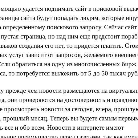
омощью удается поднимать сайт в поисковой выдач
траницы сайта будут попадать людям, которые ищу
о определенному поискового запросу. Сейчас сайт 
пустая страница, но над ним еще предстоит пораб
выков создания его нет, то придется платить. Сто
ых услуг зависит от запросов, желаемого внешнег
 Если обратиться на одну из многочисленных бирж
са, то потребуется выложить от 5 до 50 тысяч руб
у прежде чем новости размещаются на виртуаль
ца, они проверяются на достоверность и правдиво
е просмотреть новости за сегодня, вчера, прошлу
, прошлый месяц. Теперь вы будете самым первы
ь все и обо всем. Новости в интернете имеют
ельное преимущество перед газетами, так как име