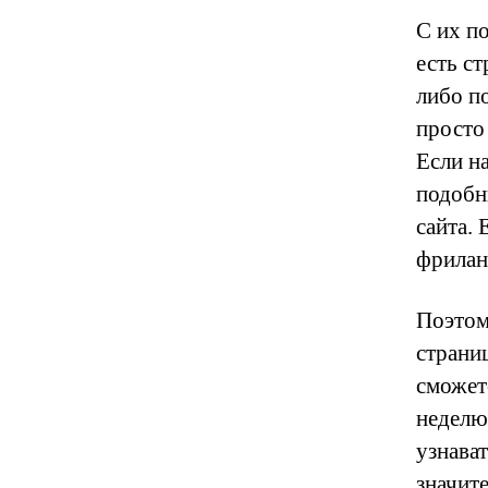
С их п
есть с
либо п
просто 
Если на
подобн
сайта.
фрилан
Поэтом
страни
сможет
неделю
узнават
значит