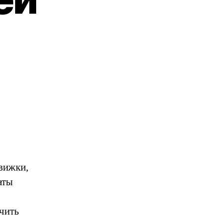
вижки,
аты
чить