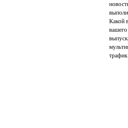
новост
выполн
Какой 
вашего
выпуск
мульти
трафик