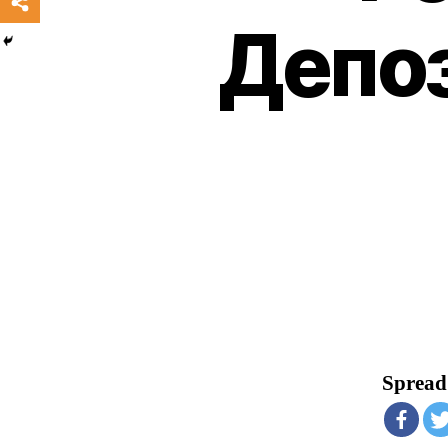
Депоз
Spread 