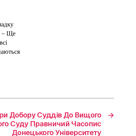
падку
и – Ще
всі
ючаються
и Добору Суддів До Вищого
→
ого Суду Правничий Часопис
Донецького Університету