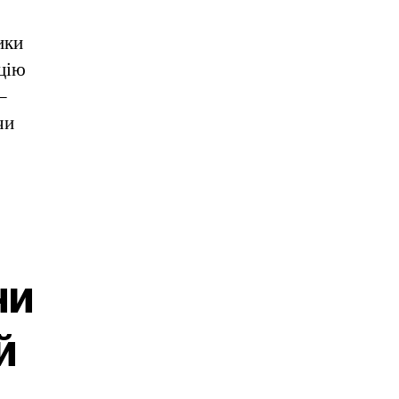
ики
ацію
–
чи
ни
й