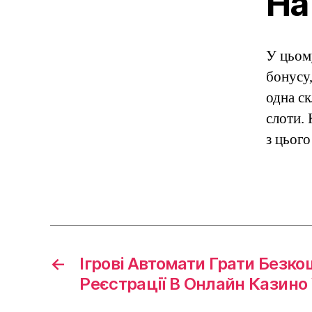
На
У цьом
бонусу,
одна ск
слоти. 
з цьог
←
Ігрові Автомати Грати Безко
Реєстрації В Онлайн Казино