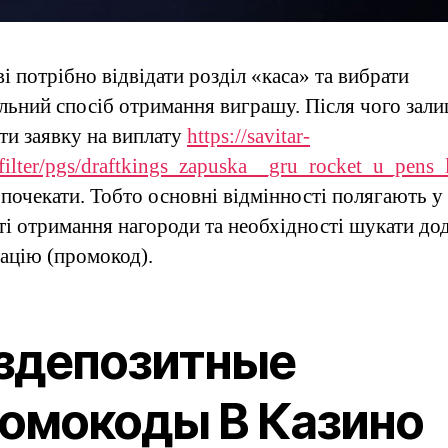
і потрібно відвідати розділ «каса» та вибрати
льний спосіб отримання виграшу. Після чого зал
ти заявку на виплату
https://savitar-
filter/pgs/draftkings_zapuska__gru_rocket_u_pens_
 почекати. Тобто основні відмінності полягають у
ті отримання нагороди та необхідності шукати до
ацію (промокод).
здепозитные
омокоды В Казино