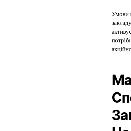
Умови 
закладу
активу
потріб
акційно
Ма
Сп
За