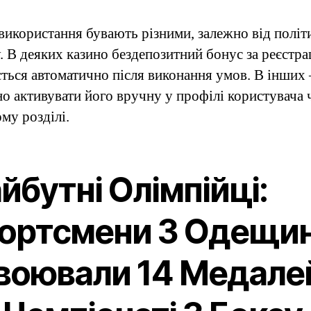
використання бувають різними, залежно від політ
. В деяких казино бездепозитний бонус за реєстр
ється автоматично після виконання умов. В інших 
но активувати його вручну у профілі користувача 
му розділі.
йбутні Олімпійці:
ортсмени З Одещи
воювали 14 Медале