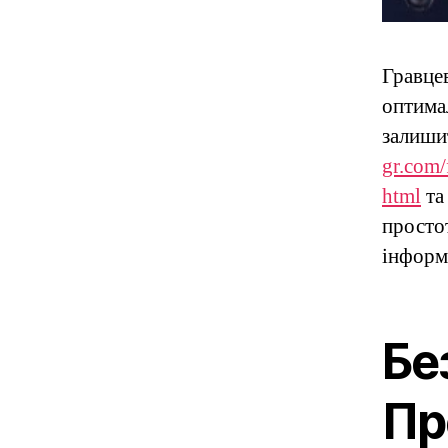
Гравцев
оптима
залиши
gr.com/
html
та
просто
інформ
Бе
Пр