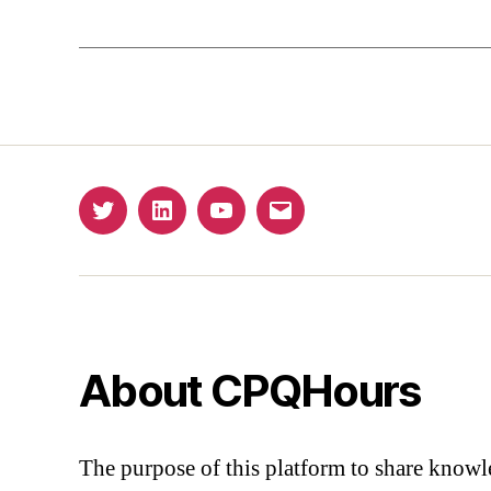
Twitter
Linkedin
YouTube
Email
About CPQHours
The purpose of this platform to share knowl